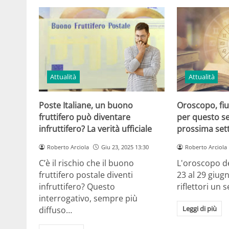
Attualità
Attualità
Poste Italiane, un buono
Oroscopo, fium
fruttifero può diventare
per questo se
infruttifero? La verità ufficiale
prossima set
Roberto Arciola
Giu 23, 2025 13:30
Roberto Arciola
C’è il rischio che il buono
L'oroscopo de
fruttifero postale diventi
23 al 29 giug
infruttifero? Questo
riflettori un 
interrogativo, sempre più
Leggi di più
diffuso…