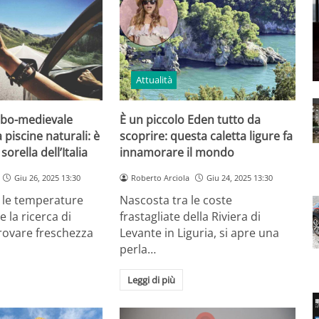
Attualità
arabo-medievale
È un piccolo Eden tutto da
 piscine naturali: è
scoprire: questa caletta ligure fa
sorella dell’Italia
innamorare il mondo
Giu 26, 2025 13:30
Roberto Arciola
Giu 24, 2025 13:30
e le temperature
Nascosta tra le coste
e la ricerca di
frastagliate della Riviera di
rovare freschezza
Levante in Liguria, si apre una
perla…
Leggi di più