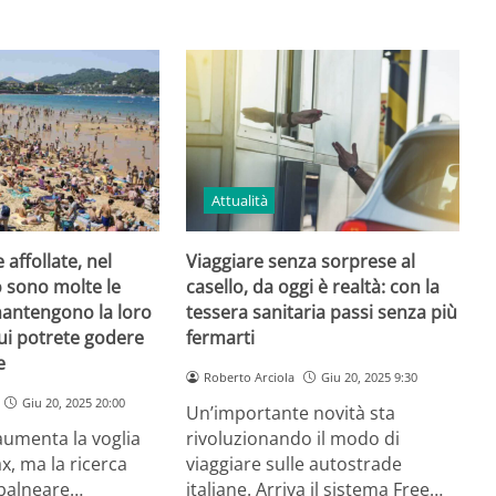
Attualità
affollate, nel
Viaggiare senza sorprese al
 sono molte le
casello, da oggi è realtà: con la
mantengono la loro
tessera sanitaria passi senza più
qui potrete godere
fermarti
e
Roberto Arciola
Giu 20, 2025 9:30
Giu 20, 2025 20:00
Un’importante novità sta
 aumenta la voglia
rivoluzionando il modo di
x, ma la ricerca
viaggiare sulle autostrade
à balneare…
italiane. Arriva il sistema Free…