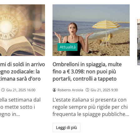
Attualità
i di soldi in arrivo
Ombrelloni in spiaggia, multe
gno zodiacale: la
fino a € 3.098: non puoi più
timana sarà d’oro
portarli, controlli a tappeto
Giu 21, 2025 16:00
Roberto Arciola
Giu 21, 2025 9:30
lla settimana dal
L’estate italiana si presenta con
no mette sotto i
regole sempre più rigide per chi
segno in…
frequenta le spiagge pubbliche…
Leggi di più