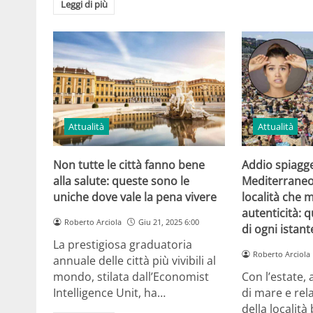
Leggi di più
Attualità
Attualità
Non tutte le città fanno bene
Addio spiagge 
alla salute: queste sono le
Mediterraneo
uniche dove vale la pena vivere
località che 
autenticità: 
Roberto Arciola
Giu 21, 2025 6:00
di ogni istant
La prestigiosa graduatoria
Roberto Arciola
annuale delle città più vivibili al
mondo, stilata dall’Economist
Con l’estate,
Intelligence Unit, ha…
di mare e rela
della localit