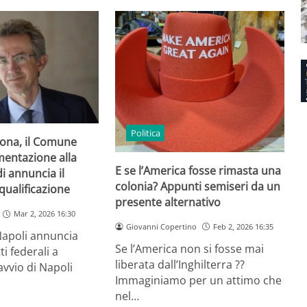
Politica
ona, il Comune
mentazione alla
E se l’America fosse rimasta una
i annuncia il
colonia? Appunti semiseri da un
iqualificazione
presente alternativo
Mar 2, 2026 16:30
Giovanni Copertino
Feb 2, 2026 16:35
 Napoli annuncia
Se l’America non si fosse mai
tti federali a
liberata dall’Inghilterra ??
avvio di Napoli
Immaginiamo per un attimo che
nel…