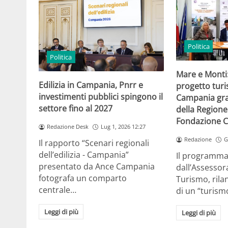
Politica
Politica
Mare e Monti
Edilizia in Campania, Pnrr e
progetto turi
investimenti pubblici spingono il
Campania gra
settore fino al 2027
della Region
Fondazione C
Redazione Desk
Lug 1, 2026 12:27
Redazione
G
Il rapporto “Scenari regionali
dell’edilizia - Campania”
Il programma
presentato da Ance Campania
dall’Assessor
fotografa un comparto
Turismo, rilan
centrale…
di un “turism
Leggi di più
Leggi di più