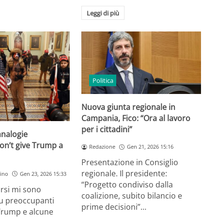
Leggi di più
Politica
Nuova giunta regionale in
Campania, Fico: “Ora al lavoro
per i cittadini”
analogie
Don’t give Trump a
Redazione
Gen 21, 2026 15:16
Presentazione in Consiglio
regionale. Il presidente:
ino
Gen 23, 2026 15:33
“Progetto condiviso dalla
orsi mi sono
coalizione, subito bilancio e
su preoccupanti
prime decisioni”…
 Trump e alcune