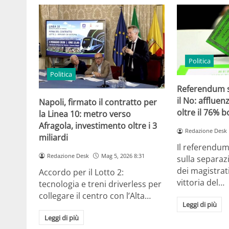
Politica
Politica
Referendum su
il No: affluen
Napoli, firmato il contratto per
oltre il 76% b
la Linea 10: metro verso
Afragola, investimento oltre i 3
Redazione Desk
miliardi
Il referendum
Redazione Desk
Mag 5, 2026 8:31
sulla separaz
dei magistrati
Accordo per il Lotto 2:
vittoria del…
tecnologia e treni driverless per
collegare il centro con l’Alta…
Leggi di più
Leggi di più