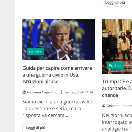
Leggi di più
Politica
Politica
Guida per capire come arrivare
a una guerra civile in Usa.
Istruzioni all’uso
Trump ICE e 
autoritarie. 
Giovanni Copertino
Gen 26, 2026 14:14
chance
Siamo vicini a una guerra civile?
Giovanni Copert
La questione è seria, ma la
risposta va cercata…
Nei giorni sc
interrogato 
Leggi di più
analogie tra