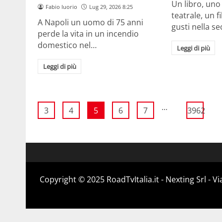
Un libro, uno
Fabio Iuorio
Lug 29, 2026 8:25
teatrale, un fi
A Napoli un uomo di 75 anni
gusti nella 
perde la vita in un incendio
domestico nel…
Leggi di più
Leggi di più
...
3
4
5
6
7
3962
Copyright ©️ 2025 RoadTvItalia.it - Nexting Srl - 