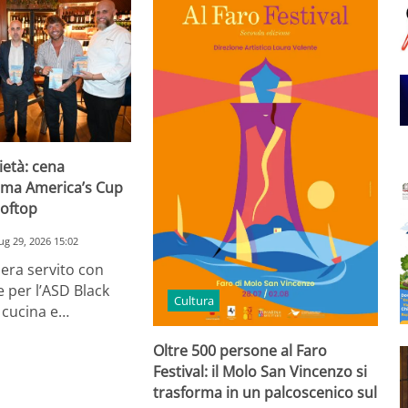
ietà: cena
tema America’s Cup
ooftop
ug 29, 2026 15:02
zzera servito con
e per l’ASD Black
Cultura
 cucina e…
Oltre 500 persone al Faro
Festival: il Molo San Vincenzo si
trasforma in un palcoscenico sul