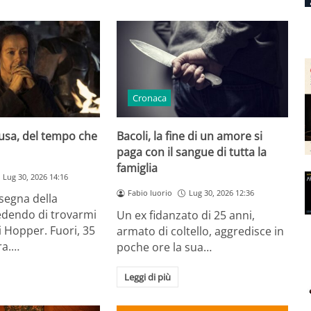
Cronaca
usa, del tempo che
Bacoli, la fine di un amore si
paga con il sangue di tutta la
famiglia
Lug 30, 2026 14:16
Fabio Iuorio
Lug 30, 2026 12:36
segna della
edendo di trovarmi
Un ex fidanzato di 25 anni,
i Hopper. Fuori, 35
armato di coltello, aggredisce in
ra.…
poche ore la sua…
Leggi di più