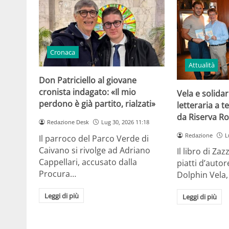
Cronaca
Attualità
Don Patriciello al giovane
cronista indagato: «Il mio
Vela e solidar
perdono è già partito, rialzati»
letteraria a 
da Riserva R
Redazione Desk
Lug 30, 2026 11:18
Redazione
L
Il parroco del Parco Verde di
Caivano si rivolge ad Adriano
Il libro di Za
Cappellari, accusato dalla
piatti d’autor
Procura…
Dolphin Vela,
Leggi di più
Leggi di più