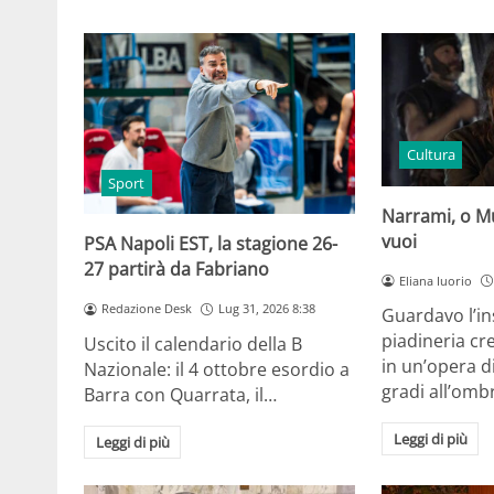
Cultura
Sport
Narrami, o M
vuoi
PSA Napoli EST, la stagione 26-
27 partirà da Fabriano
Eliana Iuorio
Redazione Desk
Lug 31, 2026 8:38
Guardavo l’in
piadineria cr
Uscito il calendario della B
in un’opera d
Nazionale: il 4 ottobre esordio a
gradi all’omb
Barra con Quarrata, il…
Leggi di più
Leggi di più