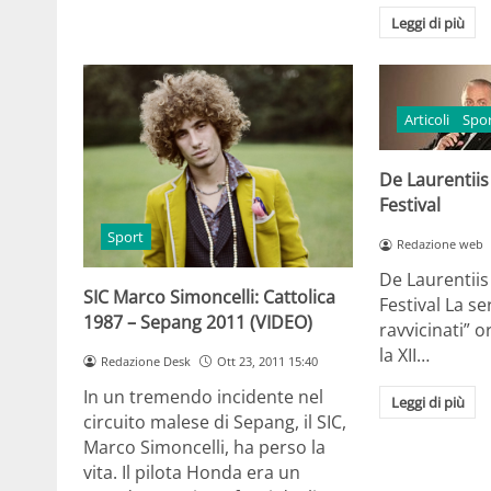
Leggi di più
Articoli
Spo
De Laurentiis
Festival
Sport
Redazione web
De Laurentiis
SIC Marco Simoncelli: Cattolica
Festival La se
1987 – Sepang 2011 (VIDEO)
ravvicinati” 
la XII…
Redazione Desk
Ott 23, 2011 15:40
In un tremendo incidente nel
Leggi di più
circuito malese di Sepang, il SIC,
Marco Simoncelli, ha perso la
vita. Il pilota Honda era un