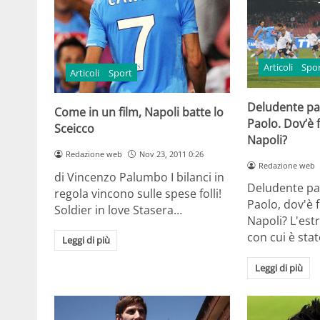
Articoli
Spo
Articoli
Sport
Deludente pa
Come in un film, Napoli batte lo
Paolo. Dov’è f
Sceicco
Napoli?
Redazione web
Nov 23, 2011 0:26
Redazione web
di Vincenzo Palumbo I bilanci in
Deludente pa
regola vincono sulle spese folli!
Paolo, dov'è f
Soldier in love Stasera…
Napoli? L'est
con cui è sta
Leggi di più
Leggi di più