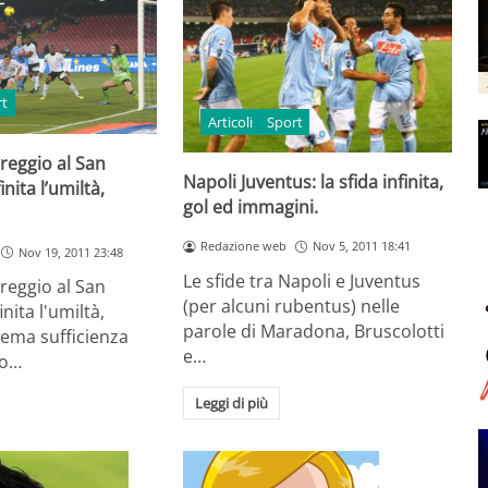
rt
Articoli
Sport
reggio al San
Napoli Juventus: la sfida infinita,
inita l’umiltà,
gol ed immagini.
Redazione web
Nov 5, 2011 18:41
Nov 19, 2011 23:48
Le sfide tra Napoli e Juventus
reggio al San
(per alcuni rubentus) nelle
inita l'umiltà,
parole di Maradona, Bruscolotti
rema sufficienza
e…
to…
Leggi di più