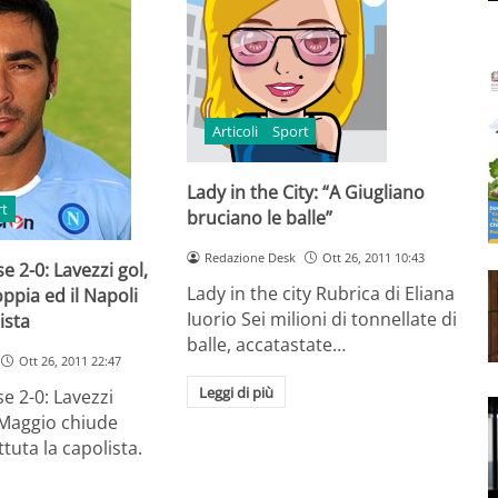
Articoli
Sport
Lady in the City: “A Giugliano
rt
bruciano le balle”
Redazione Desk
Ott 26, 2011 10:43
e 2-0: Lavezzi gol,
Lady in the city Rubrica di Eliana
pia ed il Napoli
Iuorio Sei milioni di tonnellate di
ista
balle, accatastate…
Ott 26, 2011 22:47
Leggi di più
e 2-0: Lavezzi
, Maggio chiude
ttuta la capolista.