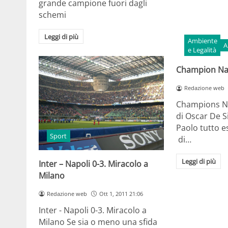
grande campione fuori dagli
schemi
Leggi di più
Ambiente
A
e Legalità
Champion Napo
Redazione web
Champions Nap
di Oscar De 
Paolo tutto e
Sport
di…
Leggi di più
Inter – Napoli 0-3. Miracolo a
Milano
Redazione web
Ott 1, 2011 21:06
Inter - Napoli 0-3. Miracolo a
Milano Se sia o meno una sfida