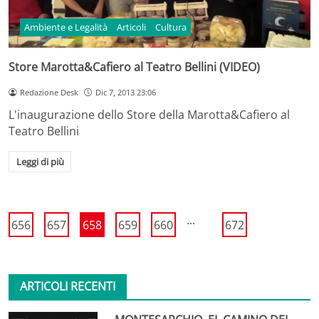
Ambiente e Legalità
Articoli
Cultura
Store Marotta&Cafiero al Teatro Bellini (VIDEO)
Redazione Desk
Dic 7, 2013 23:06
L'inaugurazione dello Store della Marotta&Cafiero al
Teatro Bellini
Leggi di più
...
656
657
658
659
660
672
ARTICOLI RECENTI