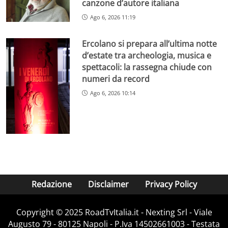
canzone d’autore italiana
Ago 6, 2026 11:19
Ercolano si prepara all’ultima notte
d’estate tra archeologia, musica e
spettacoli: la rassegna chiude con
numeri da record
Ago 6, 2026 10:14
Redazione
Disclaimer
Privacy Policy
Copyright ©️ 2025 RoadTvItalia.it - Nexting Srl - Viale
Augusto 79 - 80125 Napoli - P.Iva 14502661003 - Testata