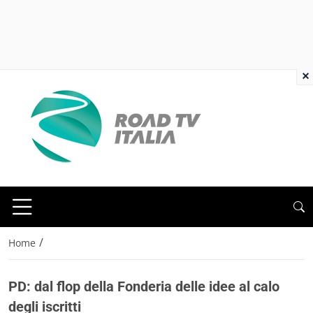
×
/
Home
PD: dal flop della Fonderia delle idee al calo
degli iscritti