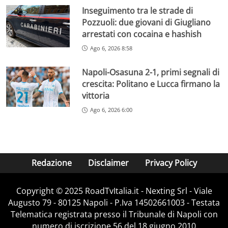
Inseguimento tra le strade di
Pozzuoli: due giovani di Giugliano
arrestati con cocaina e hashish
Ago 6, 2026 8:58
Napoli-Osasuna 2-1, primi segnali di
crescita: Politano e Lucca firmano la
vittoria
Ago 6, 2026 6:00
Redazione
Disclaimer
Privacy Policy
Copyright ©️ 2025 RoadTvItalia.it - Nexting Srl - Viale
Augusto 79 - 80125 Napoli - P.Iva 14502661003 - Testata
Telematica registrata presso il Tribunale di Napoli con
numero di iscrizione 56 del 18 giugno 2010