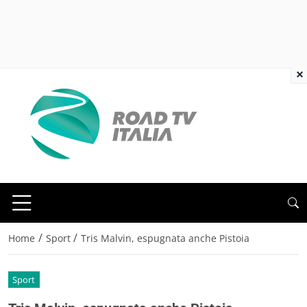
×
/
/
Home
Sport
Tris Malvin, espugnata anche Pistoia
Sport