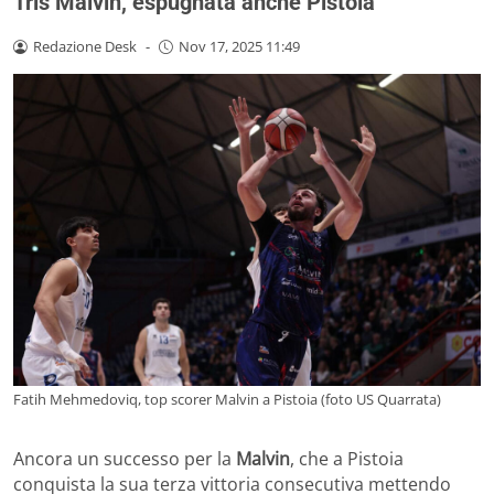
Tris Malvin, espugnata anche Pistoia
Redazione Desk
-
Nov 17, 2025 11:49
Fatih Mehmedoviq, top scorer Malvin a Pistoia (foto US Quarrata)
Ancora un successo per la
Malvin
, che a Pistoia
conquista la sua terza vittoria consecutiva mettendo