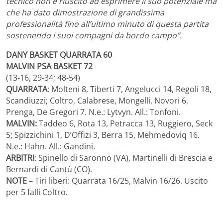
tecnico non è riuscito ad esprimere il suo potenziale ma
che ha dato dimostrazione di grandissima
professionalità fino all’ultimo minuto di questa partita
sostenendo i suoi compagni da bordo campo”.
DANY BASKET QUARRATA 60
MALVIN PSA BASKET 72
(13-16, 29-34; 48-54)
QUARRATA
: Molteni 8, Tiberti 7, Angelucci 14, Regoli 18,
Scandiuzzi; Coltro, Calabrese, Mongelli, Novori 6,
Prenga, De Gregori 7. N.e.: Lytvyn. All.: Tonfoni.
MALVIN:
Taddeo 6, Rota 13, Petracca 13, Ruggiero, Seck
5; Spizzichini 1, D’Offizi 3, Berra 15, Mehmedoviq 16.
N.e.: Hahn. All.: Gandini.
ARBITRI
: Spinello di Saronno (VA), Martinelli di Brescia e
Bernardi di Cantù (CO).
NOTE
– Tiri liberi: Quarrata 16/25, Malvin 16/26. Uscito
per 5 falli Coltro.