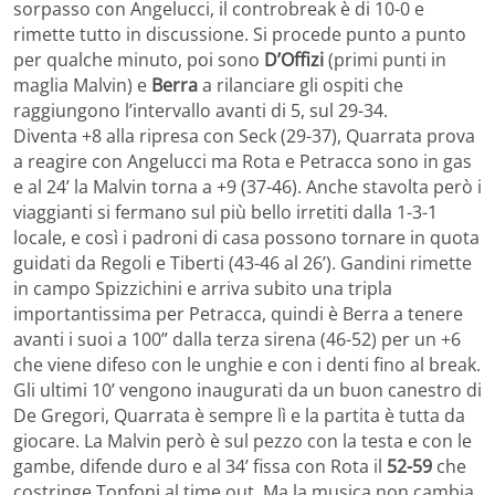
sorpasso con Angelucci, il controbreak è di 10-0 e
rimette tutto in discussione. Si procede punto a punto
per qualche minuto, poi sono
D’Offizi
(primi punti in
maglia Malvin) e
Berra
a rilanciare gli ospiti che
raggiungono l’intervallo avanti di 5, sul 29-34.
Diventa +8 alla ripresa con Seck (29-37), Quarrata prova
a reagire con Angelucci ma Rota e Petracca sono in gas
e al 24’ la Malvin torna a +9 (37-46). Anche stavolta però i
viaggianti si fermano sul più bello irretiti dalla 1-3-1
locale, e così i padroni di casa possono tornare in quota
guidati da Regoli e Tiberti (43-46 al 26’). Gandini rimette
in campo Spizzichini e arriva subito una tripla
importantissima per Petracca, quindi è Berra a tenere
avanti i suoi a 100” dalla terza sirena (46-52) per un +6
che viene difeso con le unghie e con i denti fino al break.
Gli ultimi 10’ vengono inaugurati da un buon canestro di
De Gregori, Quarrata è sempre lì e la partita è tutta da
giocare. La Malvin però è sul pezzo con la testa e con le
gambe, difende duro e al 34’ fissa con Rota il
52-59
che
costringe Tonfoni al time out. Ma la musica non cambia,