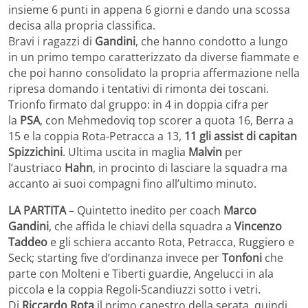
insieme 6 punti in appena 6 giorni e dando una scossa
decisa alla propria classifica.
Bravi i ragazzi di
Gandini
, che hanno condotto a lungo
in un primo tempo caratterizzato da diverse fiammate e
che poi hanno consolidato la propria affermazione nella
ripresa domando i tentativi di rimonta dei toscani.
Trionfo firmato dal gruppo: in 4 in doppia cifra per
la
PSA
, con Mehmedoviq top scorer a quota 16, Berra a
15 e la coppia Rota-Petracca a 13,
11 gli assist di capitan
Spizzichini
. Ultima uscita in maglia
Malvin
per
l’austriaco
Hahn
, in procinto di lasciare la squadra ma
accanto ai suoi compagni fino all’ultimo minuto.
LA PARTITA
– Quintetto inedito per coach
Marco
Gandini
, che affida le chiavi della squadra a
Vincenzo
Taddeo
e gli schiera accanto Rota, Petracca, Ruggiero e
Seck; starting five d’ordinanza invece per
Tonfoni
che
parte con Molteni e Tiberti guardie, Angelucci in ala
piccola e la coppia Regoli-Scandiuzzi sotto i vetri.
Di
Riccardo Rota
il primo canestro della serata, quindi