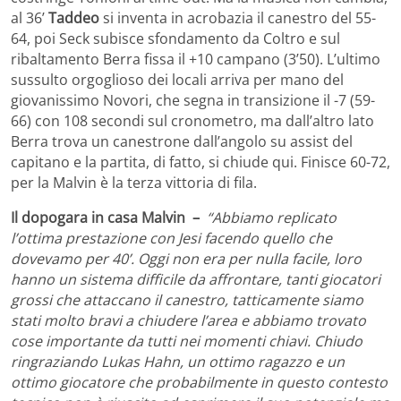
al 36’
Taddeo
si inventa in acrobazia il canestro del 55-
64, poi Seck subisce sfondamento da Coltro e sul
ribaltamento Berra fissa il +10 campano (3’50). L’ultimo
sussulto orgoglioso dei locali arriva per mano del
giovanissimo Novori, che segna in transizione il -7 (59-
66) con 108 secondi sul cronometro, ma dall’altro lato
Berra trova un canestrone dall’angolo su assist del
capitano e la partita, di fatto, si chiude qui. Finisce 60-72,
per la Malvin è la terza vittoria di fila.
Il dopogara in casa Malvin –
“Abbiamo replicato
l’ottima prestazione con Jesi facendo quello che
dovevamo per 40’. Oggi non era per nulla facile, loro
hanno un sistema difficile da affrontare, tanti giocatori
grossi che attaccano il canestro, tatticamente siamo
stati molto bravi a chiudere l’area e abbiamo trovato
cose importante da tutti nei momenti chiavi. Chiudo
ringraziando Lukas Hahn, un ottimo ragazzo e un
ottimo giocatore che probabilmente in questo contesto