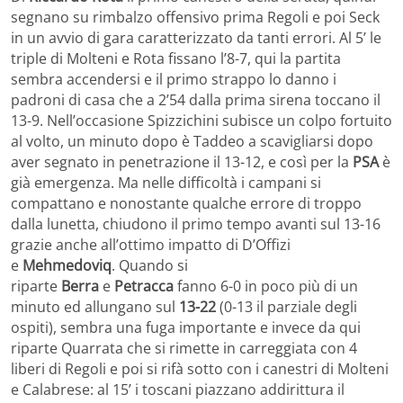
segnano su rimbalzo offensivo prima Regoli e poi Seck
in un avvio di gara caratterizzato da tanti errori. Al 5’ le
triple di Molteni e Rota fissano l’8-7, qui la partita
sembra accendersi e il primo strappo lo danno i
padroni di casa che a 2’54 dalla prima sirena toccano il
13-9. Nell’occasione Spizzichini subisce un colpo fortuito
al volto, un minuto dopo è Taddeo a scavigliarsi dopo
aver segnato in penetrazione il 13-12, e così per la
PSA
è
già emergenza. Ma nelle difficoltà i campani si
compattano e nonostante qualche errore di troppo
dalla lunetta, chiudono il primo tempo avanti sul 13-16
grazie anche all’ottimo impatto di D’Offizi
e
Mehmedoviq
. Quando si
riparte
Berra
e
Petracca
fanno 6-0 in poco più di un
minuto ed allungano sul
13-22
(0-13 il parziale degli
ospiti), sembra una fuga importante e invece da qui
riparte Quarrata che si rimette in carreggiata con 4
liberi di Regoli e poi si rifà sotto con i canestri di Molteni
e Calabrese: al 15’ i toscani piazzano addirittura il