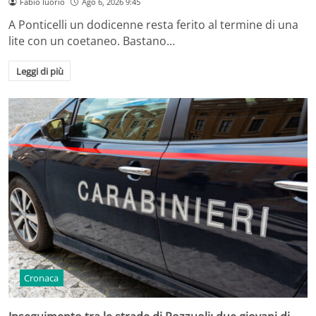
Fabio Iuorio
Ago 6, 2026 9:45
A Ponticelli un dodicenne resta ferito al termine di una
lite con un coetaneo. Bastano…
Leggi di più
Cronaca