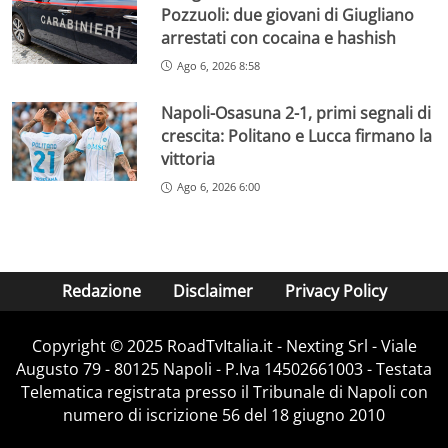
Pozzuoli: due giovani di Giugliano
arrestati con cocaina e hashish
Ago 6, 2026 8:58
Napoli-Osasuna 2-1, primi segnali di
crescita: Politano e Lucca firmano la
vittoria
Ago 6, 2026 6:00
Redazione
Disclaimer
Privacy Policy
Copyright ©️ 2025 RoadTvItalia.it - Nexting Srl - Viale
Augusto 79 - 80125 Napoli - P.Iva 14502661003 - Testata
Telematica registrata presso il Tribunale di Napoli con
numero di iscrizione 56 del 18 giugno 2010