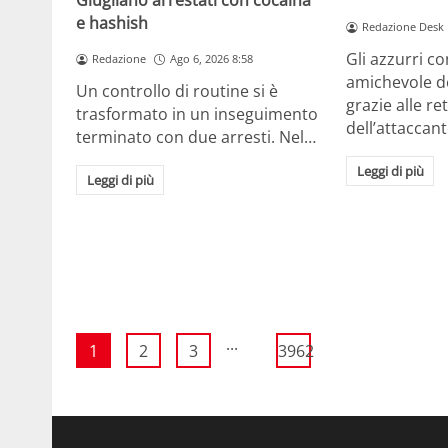
Giugliano arrestati con cocaina
e hashish
Redazione Desk
Gli azzurri c
Redazione
Ago 6, 2026 8:58
amichevole d
Un controllo di routine si è
grazie alle re
trasformato in un inseguimento
dell’attaccan
terminato con due arresti. Nel…
Leggi di più
Leggi di più
...
1
2
3
3962