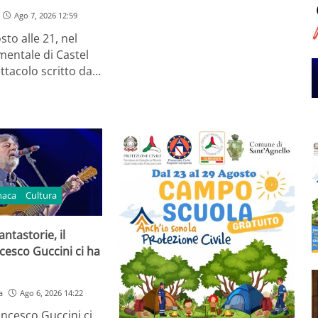
Ago 7, 2026 12:59
sto alle 21, nel
entale di Castel
ttacolo scritto da…
naca
Cultura
ntastorie, il
cesco Guccini ci ha
a
Ago 6, 2026 14:22
ancesco Guccini ci