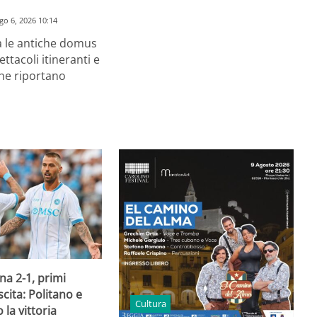
go 6, 2026 10:14
a le antiche domus
ettacoli itineranti e
he riportano
a 2-1, primi
scita: Politano e
Cultura
 la vittoria