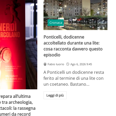
Cronaca
Ponticelli, dodicenne
accoltellato durante una lite:
cosa racconta davvero questo
episodio
Fabio Iuorio
Ago 6, 2026 9:45
A Ponticelli un dodicenne resta
ferito al termine di una lite con
un coetaneo. Bastano…
Leggi di più
repara all’ultima
e tra archeologia,
tacoli: la rassegna
umeri da record