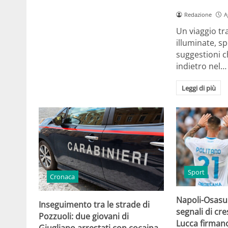
Redazione
A
Un viaggio tr
illuminate, sp
suggestioni c
indietro nel…
Leggi di più
Sport
Cronaca
Napoli-Osasun
Inseguimento tra le strade di
segnali di cre
Pozzuoli: due giovani di
Lucca firmano