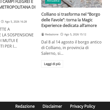
Attualità
I CAMPI FLEGREI E
 METROPOLITANA DI
Colliano si trasforma nel “Borgo
delle Favole”: torna la Magic
Ago 5, 2026 16:28
Experience dedicata all’amore
TTE A
E LA SOSPENSIONE
Redazione
Ago 5, 2026 15:12
I MUTUI E
Dal 8 al 14 agosto il borgo antico
TI PER I…
di Colliano, in provincia di
Salerno, si…
Leggi di più
Redazione
Disclaimer
Privacy Policy