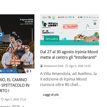
Attualità
Dal 27 al 30 agosto Irpinia Mood
mette al centro gli “Intolleranti”
Redazione Desk
Ago 5, 2026 16:33
A Villa Amendola, ad Avellino, la
X edizione di Irpinia Mood
IO, EL CAMINO
riunisce oltre 80 chef…
O SPETTACOLO IN
RTO I
Leggi di più
Ago 5, 2026 17:22
gosto 2026, a