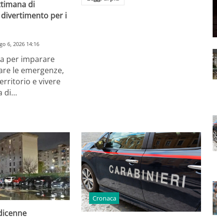
ttimana di
divertimento per i
go 6, 2026 14:16
a per imparare
are le emergenze,
erritorio e vivere
a di…
Cronaca
odicenne