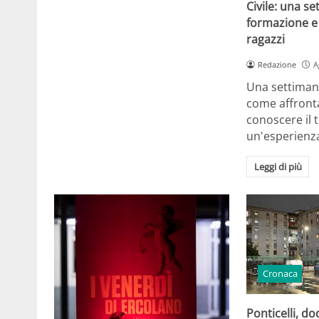
Civile: una se
formazione e 
ragazzi
Redazione
A
Una settiman
come affront
conoscere il t
un'esperienz
Leggi di più
Cronaca
Ponticelli, d