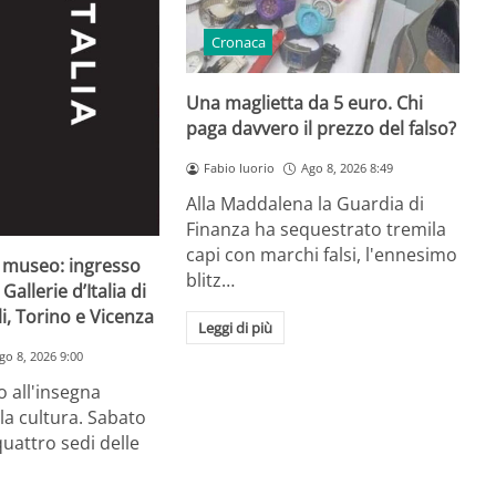
Cronaca
Una maglietta da 5 euro. Chi
paga davvero il prezzo del falso?
Fabio Iuorio
Ago 8, 2026 8:49
Alla Maddalena la Guardia di
Finanza ha sequestrato tremila
capi con marchi falsi, l'ennesimo
l museo: ingresso
blitz…
Gallerie d’Italia di
i, Torino e Vicenza
Leggi di più
go 8, 2026 9:00
 all'insegna
lla cultura. Sabato
quattro sedi delle