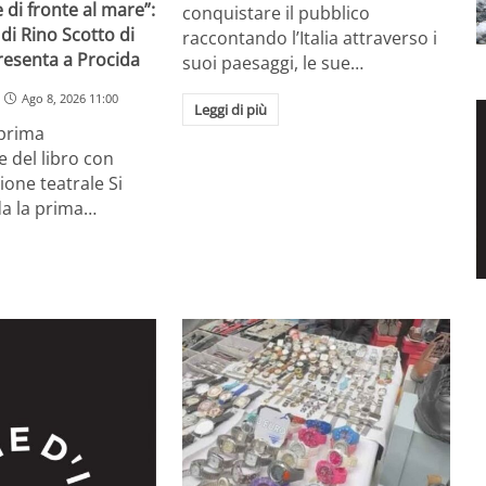
 di fronte al mare”:
conquistare il pubblico
 di Rino Scotto di
raccontando l’Italia attraverso i
resenta a Procida
suoi paesaggi, le sue…
Ago 8, 2026 11:00
Leggi di più
prima
 del libro con
one teatrale Si
da la prima…