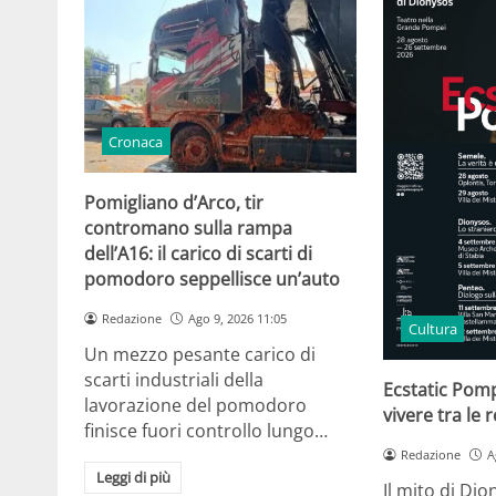
Cronaca
Pomigliano d’Arco, tir
contromano sulla rampa
dell’A16: il carico di scarti di
pomodoro seppellisce un’auto
Redazione
Ago 9, 2026 11:05
Cultura
Un mezzo pesante carico di
scarti industriali della
Ecstatic Pomp
lavorazione del pomodoro
vivere tra le 
finisce fuori controllo lungo…
Redazione
A
Leggi di più
Il mito di Dio