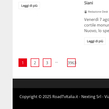
Siani
Leggi di più
Redazione Desk
Venerdì 7 ago
cortile monum
Nuovo, lo spe
Leggi di più
...
1
2
3
3963
Copyright ©️ 2025 RoadTvItalia.it - Nexting Srl - 