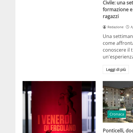
Civile: una se
formazione e 
ragazzi
Redazione
A
Una settiman
come affront
conoscere il t
un'esperienz
Leggi di più
Cronaca
Ponticelli, d