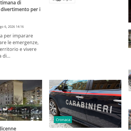
ttimana di
divertimento per i
go 6, 2026 14:16
a per imparare
are le emergenze,
erritorio e vivere
a di…
Cronaca
odicenne