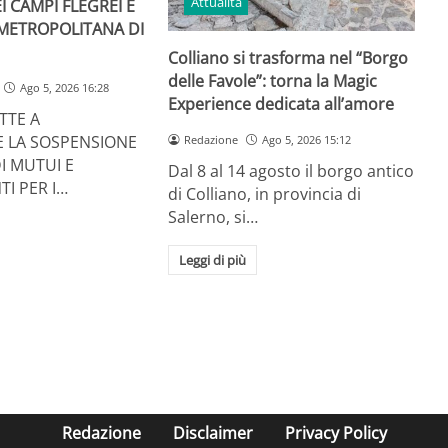
Attualità
I CAMPI FLEGREI E
 METROPOLITANA DI
Colliano si trasforma nel “Borgo
delle Favole”: torna la Magic
Ago 5, 2026 16:28
Experience dedicata all’amore
TTE A
E LA SOSPENSIONE
Redazione
Ago 5, 2026 15:12
I MUTUI E
Dal 8 al 14 agosto il borgo antico
TI PER I…
di Colliano, in provincia di
Salerno, si…
Leggi di più
Redazione
Disclaimer
Privacy Policy