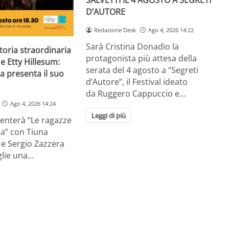
SALVETTI IL 4 AGOSTO A SEGRETI
D’AUTORE
Redazione Desk
Ago 4, 2026 14:22
Sarà Cristina Donadio la
storia straordinaria
protagonista più attesa della
 e Etty Hillesum:
serata del 4 agosto a “Segreti
a presenta il suo
d’Autore”, il Festival ideato
da Ruggero Cappuccio e…
Ago 4, 2026 14:24
Leggi di più
senterà “Le ragazze
za” con Tiuna
 e Sergio Zazzera
glie una…