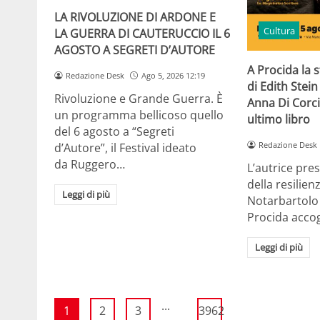
LA RIVOLUZIONE DI ARDONE E
Cultura
LA GUERRA DI CAUTERUCCIO IL 6
AGOSTO A SEGRETI D’AUTORE
A Procida la 
Redazione Desk
Ago 5, 2026 12:19
di Edith Stein
Rivoluzione e Grande Guerra. È
Anna Di Corci
un programma bellicoso quello
ultimo libro
del 6 agosto a “Segreti
Redazione Desk
d’Autore”, il Festival ideato
da Ruggero…
L’autrice pre
della resilien
Leggi di più
Notarbartolo
Procida acco
Leggi di più
...
1
2
3
3962