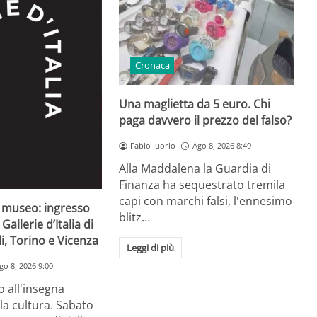
Cronaca
Una maglietta da 5 euro. Chi
paga davvero il prezzo del falso?
Fabio Iuorio
Ago 8, 2026 8:49
Alla Maddalena la Guardia di
Finanza ha sequestrato tremila
capi con marchi falsi, l'ennesimo
l museo: ingresso
blitz…
Gallerie d’Italia di
i, Torino e Vicenza
Leggi di più
go 8, 2026 9:00
 all'insegna
lla cultura. Sabato