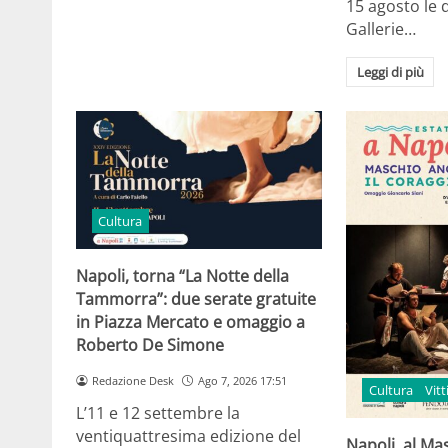
15 agosto le 
Gallerie…
Leggi di più
Cultura
Napoli, torna “La Notte della
Tammorra”: due serate gratuite
in Piazza Mercato e omaggio a
Roberto De Simone
Redazione Desk
Ago 7, 2026 17:51
Cultura
Vit
L’11 e 12 settembre la
ventiquattresima edizione del
Napoli, al Ma