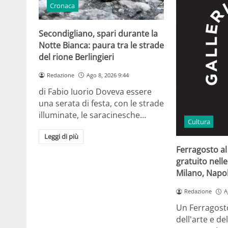
Cronaca
Secondigliano, spari durante la
Notte Bianca: paura tra le strade
del rione Berlingieri
Redazione
Ago 8, 2026 9:44
di Fabio Iuorio Doveva essere
una serata di festa, con le strade
illuminate, le saracinesche…
Cultura
Leggi di più
Ferragosto a
gratuito nelle 
Milano, Napol
Redazione
A
Un Ferragosto
dell'arte e de