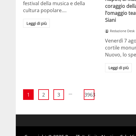
festival della musica e della
coraggio della
cultura popolare.…
l’omaggio tea
Siani
Leggi di più
Redazione Desk
Venerdì 7 ago
cortile monum
Nuovo, lo spe
Leggi di più
...
1
2
3
3963