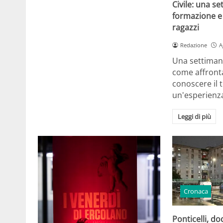
Civile: una se
formazione e 
ragazzi
Redazione
A
Una settiman
come affront
conoscere il t
un'esperienz
Leggi di più
Cronaca
Ponticelli, d