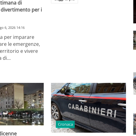
ttimana di
divertimento per i
go 6, 2026 14:16
a per imparare
are le emergenze,
erritorio e vivere
a di…
Cronaca
odicenne