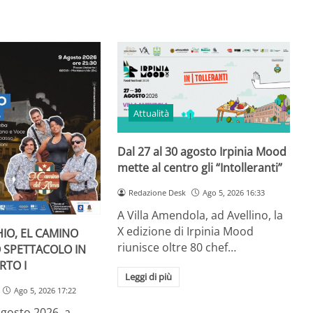
Attualità
Dal 27 al 30 agosto Irpinia Mood
mette al centro gli “Intolleranti”
Redazione Desk
Ago 5, 2026 16:33
A Villa Amendola, ad Avellino, la
X edizione di Irpinia Mood
IO, EL CAMINO
riunisce oltre 80 chef…
O SPETTACOLO IN
RTO I
Leggi di più
Ago 5, 2026 17:22
gosto 2026, a