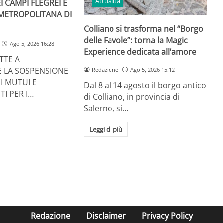
Attualità
I CAMPI FLEGREI E
 METROPOLITANA DI
Colliano si trasforma nel “Borgo
delle Favole”: torna la Magic
Ago 5, 2026 16:28
Experience dedicata all’amore
TTE A
E LA SOSPENSIONE
Redazione
Ago 5, 2026 15:12
I MUTUI E
Dal 8 al 14 agosto il borgo antico
TI PER I…
di Colliano, in provincia di
Salerno, si…
Leggi di più
Redazione
Disclaimer
Privacy Policy