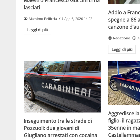
Maestro Francesco Guccini ci ha
lasciati
Addio a Franc
Massimo Pelliccia
Ago 6, 2026 14:22
spegne a 86 a
canzone d’aut
Leggi di più
Redazione
A
Leggi di più
Aggredisce la
figlio, il raga
Inseguimento tra le strade di
35enne in ma
Pozzuoli: due giovani di
Castellammar
Giugliano arrestati con cocaina