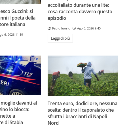
accoltellato durante una lite:
esco Guccini: si
cosa racconta davvero questo
nni il poeta della
episodio
ore italiana
Fabio Iuorio
Ago 6, 2026 9:45
go 6, 2026 11:19
Leggi di più
 moglie davanti al
Trenta euro, dodici ore, nessuna
zzino lo blocca:
scelta: dentro il caporalato che
nette a
sfrutta i braccianti di Napoli
e di Stabia
Nord