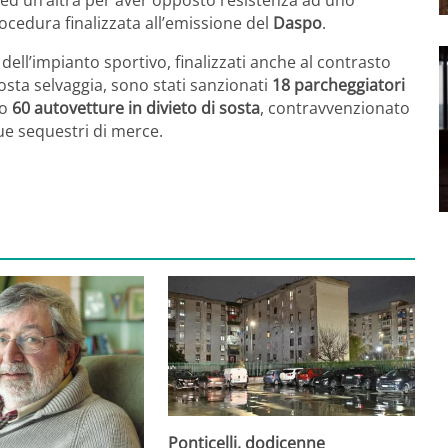
A ed un’altra per aver opposto resistenza ad uno
rocedura finalizzata all’emissione del
Daspo
.
 dell’impianto sportivo, finalizzati anche al contrasto
osta selvaggia, sono stati sanzionati
18 parcheggiatori
so
60 autovetture in divieto di sosta
, contravvenzionato
ue sequestri di merce.
Ponticelli, dodicenne