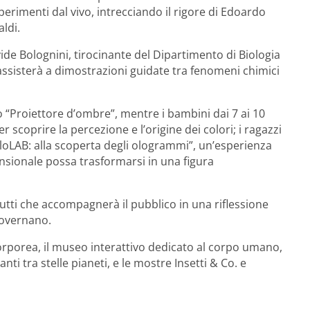
erimenti dal vivo, intrecciando il rigore di Edoardo
ldi.
avide Bolognini, tirocinante del Dipartimento di Biologia
si assisterà a dimostrazioni guidate tra fenomeni chimici
orio “Proiettore d’ombre”, mentre i bambini dai 7 ai 10
r scoprire la percezione e l’origine dei colori; i ragazzi
oloLAB: alla scoperta degli ologrammi”, un’esperienza
ionale possa trasformarsi in una figura
 tutti che accompagnerà il pubblico in una riflessione
 governano.
i Corporea, il museo interattivo dedicato al corpo umano,
anti tra stelle pianeti, e le mostre Insetti & Co. e