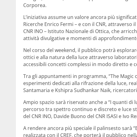
Corporea.
L’iniziativa assume un valore ancora più significat
Ricerche Enrico Fermi – e con il CNR, attraverso i
CNR INO – Istituto Nazionale di Ottica, che arri
attività divulgative e momenti di approfondimento
Nel corso del weekend, il pubblico potrà esplorare i
ottici e alla natura della luce attraverso laborato
accessibili concetti complessi in modo diretto e 
Tra gli appuntamenti in programma, “The Magic of
esperimenti dedicati alla rifrazione della luce, re
Santamaria e Kshipra Sudhankar Naik, ricercatori
Ampio spazio sarà riservato anche a “I quanti di lu
percorso tra spettro continuo e discreto e luce s
del CNR INO, Davide Buono del CNR ISASI e Ivo R
A rendere ancora più speciale il palinsesto sarà “E
realizzata con il CREF, che porterà il pubblico ne