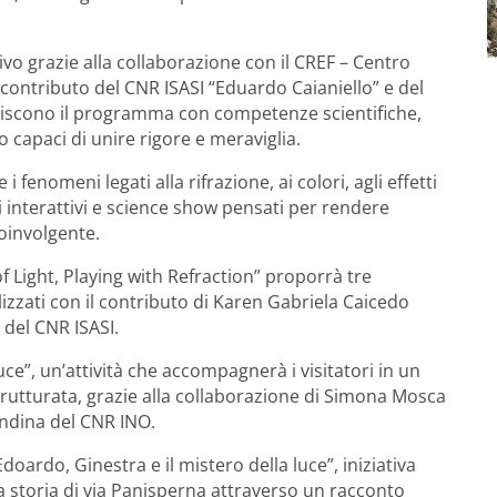
ivo grazie alla collaborazione con il CREF – Centro
l contributo del CNR ISASI “Eduardo Caianiello” e del
cchiscono il programma con competenze scientifiche,
 capaci di unire rigore e meraviglia.
 fenomeni legati alla rifrazione, ai colori, agli effetti
ri interattivi e science show pensati per rendere
coinvolgente.
 Light, Playing with Refraction” proporrà tre
alizzati con il contributo di Karen Gabriela Caicedo
 del CNR ISASI.
ce”, un’attività che accompagnerà i visitatori in un
trutturata, grazie alla collaborazione di Simona Mosca
endina del CNR INO.
doardo, Ginestra e il mistero della luce”, iniziativa
lla storia di via Panisperna attraverso un racconto