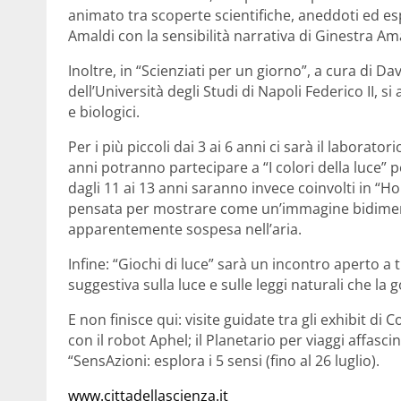
animato tra scoperte scientifiche, aneddoti ed esp
Amaldi con la sensibilità narrativa di Ginestra Ama
Inoltre, in “Scienziati per un giorno”, a cura di D
dell’Università degli Studi di Napoli Federico II, 
e biologici.
Per i più piccoli dai 3 ai 6 anni ci sarà il laborat
anni potranno partecipare a “I colori della luce” pe
dagli 11 ai 13 anni saranno invece coinvolti in “H
pensata per mostrare come un’immagine bidimens
apparentemente sospesa nell’aria.
Infine: “Giochi di luce” sarà un incontro aperto a
suggestiva sulla luce e sulle leggi naturali che la
E non finisce qui: visite guidate tra gli exhibit d
con il robot Aphel; il Planetario per viaggi affascin
“SensAzioni: esplora i 5 sensi (fino al 26 luglio).
www.cittadellascienza.it