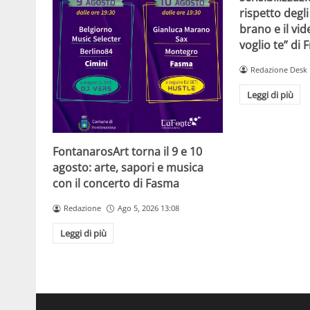
rispetto degli
brano e il vide
voglio te” di
Redazione Desk
Leggi di più
FontanarosArt torna il 9 e 10
agosto: arte, sapori e musica
con il concerto di Fasma
Redazione
Ago 5, 2026 13:08
Leggi di più