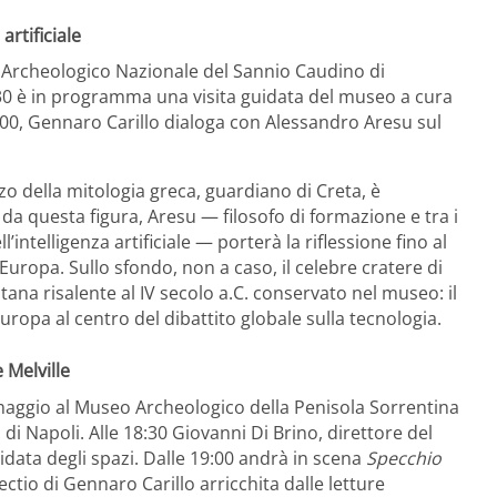
artificiale
o Archeologico Nazionale del Sannio Caudino di
:30 è in programma una visita guidata del museo a cura
8:00, Gennaro Carillo dialoga con Alessandro Aresu sul
nzo della mitologia greca, guardiano di Creta, è
 da questa figura, Aresu — filosofo di formazione e tra i
’intelligenza artificiale — porterà la riflessione fino al
uropa. Sullo sfondo, non a caso, il celebre cratere di
ana risalente al IV secolo a.C. conservato nel museo: il
Europa al centro del dibattito globale sulla tecnologia.
 Melville
maggio al Museo Archeologico della Penisola Sorrentina
 di Napoli. Alle 18:30 Giovanni Di Brino, direttore del
data degli spazi. Dalle 19:00 andrà in scena
Specchio
lectio di Gennaro Carillo arricchita dalle letture