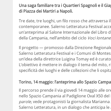
Una saga familiare tra i Quartieri Spagnoli e il Gia
di Piazza dei Martiri a Napoli.
Tre date, tre luoghi, un filo rosso che attraversa i
contemporanee. Salerno Letteratura Festival accen
un’anteprima al Salone Internazionale del Libro d
della Campania, nell’ambito del ciclo
Voci lontane
Il progetto — promosso dalla Direzione Regional
Salerno Letteratura Festival e i Comuni di Monte
un’idea della direttrice Luigina Tomay ed è curato 
L’obiettivo è mettere in dialogo il tema del mito,
specificità dei luoghi e delle collezioni che li ospit
Torino, 14 maggio: l’anteprima allo Spazio Campa
Il percorso prende il via giovedì 14 maggio alle or
nello Spazio Campania al Padiglione Oval X50 del L
parole
, vede protagonisti la giornalista Marianna A
Salerno Letteratura, in un dialogo che anticipa le a