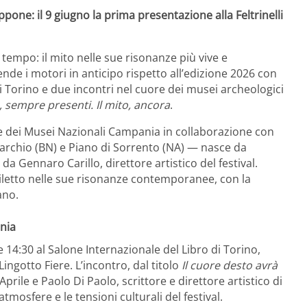
ppone: il 9 giugno la prima presentazione alla Feltrinelli
l tempo: il mito nelle sue risonanze più vive e
de i motori in anticipo rispetto all’edizione 2026 con
i Torino e due incontri nel cuore dei musei archeologici
, sempre presenti. Il mito, ancora
.
e dei Musei Nazionali Campania in collaborazione con
sarchio (BN) e Piano di Sorrento (NA) — nasce da
da Gennaro Carillo, direttore artistico del festival.
 riletto nelle sue risonanze contemporanee, con la
ano.
nia
e 14:30 al Salone Internazionale del Libro di Torino,
ingotto Fiere. L’incontro, dal titolo
Il cuore desto avrà
prile e Paolo Di Paolo, scrittore e direttore artistico di
tmosfere e le tensioni culturali del festival.