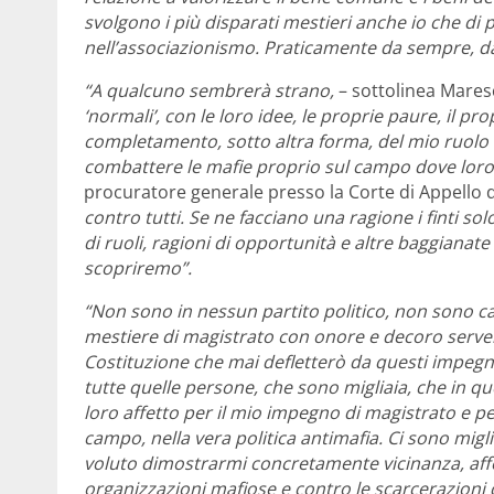
svolgono i più disparati mestieri anche io che di
nell’associazionismo. Praticamente da sempre, d
“A qualcuno sembrerà strano,
– sottolinea Mares
‘normali’, con le loro idee, le proprie paure, il
completamento, sotto altra forma, del mio ruolo d
combattere le mafie proprio sul campo dove loro 
procuratore generale presso la Corte di Appello d
contro tutti. Se ne facciano una ragione i finti so
di ruoli, ragioni di opportunità e altre baggianate s
scopriremo”.
“Non sono in nessun partito politico, non sono c
mestiere di magistrato con onore e decoro servendo
Costituzione che mai defletterò da questi impegn
tutte quelle persone, che sono migliaia, che in qu
loro affetto per il mio impegno di magistrato e p
campo, nella vera politica antimafia. Ci sono migl
voluto dimostrarmi concretamente vicinanza, affe
organizzazioni mafiose e contro le scarcerazioni 