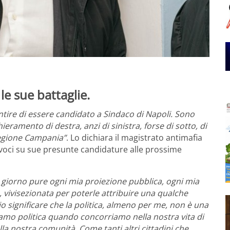
le sue battaglie.
ire di essere candidato a Sindaco di Napoli. Sono
eramento di destra, anzi di sinistra, forse di sotto, di
Regione Campania”
. Lo dichiara il magistrato antimafia
voci su sue presunte candidature alle prossime
 giorno pure ogni mia proiezione pubblica, ogni mia
, vivisezionata per poterle attribuire una qualche
io significare che la politica, almeno per me, non è una
iamo politica quando concorriamo nella nostra vita di
lla nostra comunità. Come tanti altri cittadini che