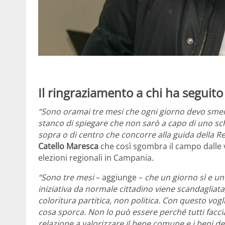
Il ringraziamento a chi ha seguito 
“Sono oramai tre mesi che ogni giorno devo sment
stanco di spiegare che non sarò a capo di uno schi
sopra o di centro che concorre alla guida della 
Catello Maresca
che così sgombra il campo dalle 
elezioni regionali in Campania.
“Sono tre mesi
– aggiunge –
che un giorno sì e un
iniziativa da normale cittadino viene scandagliata
coloritura partitica, non politica. Con questo vogl
cosa sporca. Non lo può essere perché tutti facc
relazione a valorizzare il bene comune e i beni de