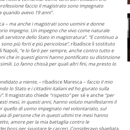
 professione faccio il magistrato sono impegnato
a quando avevo 19 anni”.
ca –
ma anche i magistrati sono uomini e donne
 proprio impegno. Un impegno che vivo come naturale
i servitore dello Stato in magistratura”. “E continuo a
sono più forti e più pericolose”
, ribadisce il sostituto
i Napoli,
“e lo farò per sempre, anche contro tutto e
loni che in questi giorni hanno pontificato su distinzione
imili. Lo fanno chissà per quali altri fini, ma presto lo
andidato a niente
, – ribadisce Maresca –
faccio il mio
 lo Stato e i cittadini italiani ed ho giurato sulla
i”
. Il magistrato chiede
“rispetto”
per sé e anche
“per
esti mesi, in questi anni, hanno voluto manifestarmi il
er quello di uomo impegnato nel volontariato, sul
iaia di persone che in questi ultimi tre mesi hanno
tto, amore per la mia battaglia contro le
dei boss per svuotare le carceri. Consideravo sbagliata,