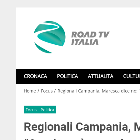
CRONACA
POLITICA
ATTUALITA
CULTU
/
/
Home
Focus
Regionali Campania, Maresca dice no: “
Focus
Politica
Regionali Campania, M