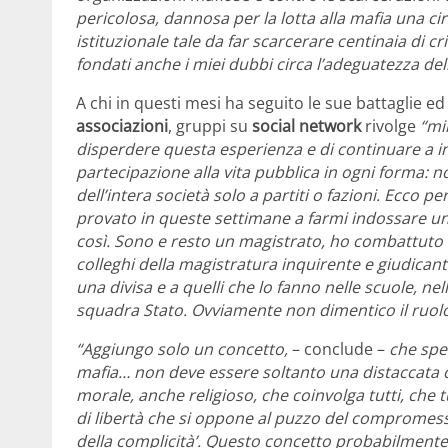
pericolosa, dannosa per la lotta alla mafia una ci
istituzionale tale da far scarcerare centinaia di cr
fondati anche i miei dubbi circa l’adeguatezza del
A chi in questi mesi ha seguito le sue battaglie 
associazioni
, gruppi su
social network
rivolge
“mil
disperdere questa esperienza e di continuare a ins
partecipazione alla vita pubblica in ogni forma: 
dell’intera società solo a partiti o fazioni. Ecco 
provato in queste settimane a farmi indossare una
così. Sono e resto un magistrato, ho combattuto 
colleghi della magistratura inquirente e giudican
una divisa e a quelli che lo fanno nelle scuole, nel
squadra Stato. Ovviamente non dimentico il ruol
“Aggiungo solo un concetto,
– conclude –
che sper
mafia… non deve essere soltanto una distaccata 
morale, anche religioso, che coinvolga tutti, che t
di libertà che si oppone al puzzo del compromesso 
della complicità’. Questo concetto probabilmente 