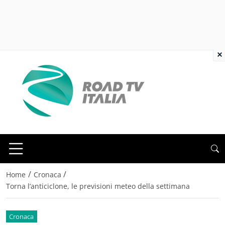
×
/
/
Home
Cronaca
Torna l’anticiclone, le previsioni meteo della settimana
Cronaca