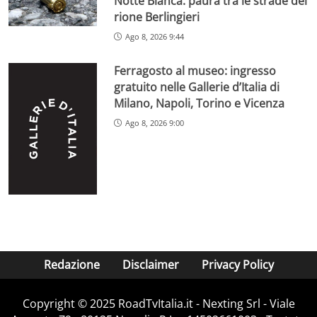
Notte Bianca: paura tra le strade del
rione Berlingieri
Ago 8, 2026 9:44
Ferragosto al museo: ingresso
gratuito nelle Gallerie d’Italia di
Milano, Napoli, Torino e Vicenza
Ago 8, 2026 9:00
Redazione
Disclaimer
Privacy Policy
Copyright ©️ 2025 RoadTvItalia.it - Nexting Srl - Viale