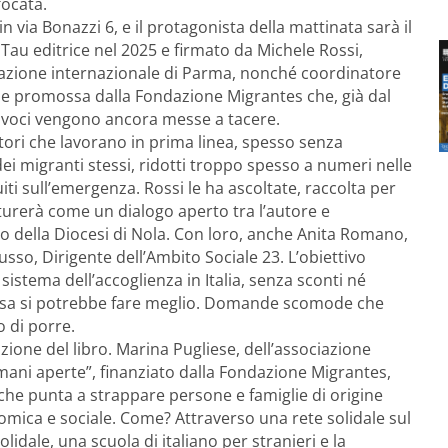
focata.
n via Bonazzi 6, e il protagonista della mattinata sarà il
a Tau editrice nel 2025 e firmato da Michele Rossi,
razione internazionale di Parma, nonché coordinatore
ne promossa dalla Fondazione Migrantes che, già dal
oppe voci vengono ancora messe a tacere.
tori che lavorano in prima linea, spesso senza
i migranti stessi, ridotti troppo spesso a numeri nelle
uiti sull’emergenza. Rossi le ha ascoltate, raccolta per
utturerà come un dialogo aperto tra l’autore e
ico della Diocesi di Nola. Con loro, anche Anita Romano,
Russo, Dirigente dell’Ambito Sociale 23. L’obiettivo
l sistema dell’accoglienza in Italia, senza sconti né
 cosa si potrebbe fare meglio. Domande scomode che
o di porre.
ione del libro. Marina Pugliese, dell’associazione
mani aperte”, finanziato dalla Fondazione Migrantes,
che punta a strappare persone e famiglie di origine
omica e sociale. Come? Attraverso una rete solidale sul
olidale, una scuola di italiano per stranieri e la