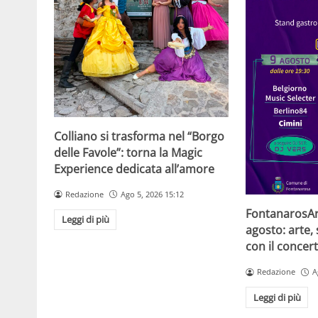
Colliano si trasforma nel “Borgo
delle Favole”: torna la Magic
Experience dedicata all’amore
Redazione
Ago 5, 2026 15:12
FontanarosArt
Leggi di più
agosto: arte,
con il concer
Redazione
A
Leggi di più