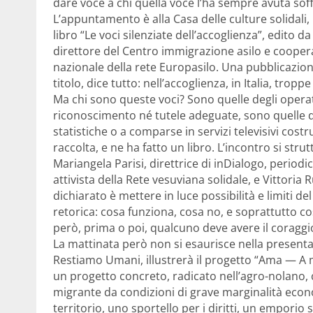
dare voce a chi quella voce l’ha sempre avuta sof
L’appuntamento è alla Casa delle culture solidali, i
libro “Le voci silenziate dell’accoglienza”, edito d
direttore del Centro immigrazione asilo e coope
nazionale della rete Europasilo. Una pubblicazio
titolo, dice tutto: nell’accoglienza, in Italia, tr
Ma chi sono queste voci? Sono quelle degli opera
riconoscimento né tutele adeguate, sono quelle de
statistiche o a comparse in servizi televisivi costr
raccolta, e ne ha fatto un libro. L’incontro si str
Mariangela Parisi, direttrice di inDialogo, period
attivista della Rete vesuviana solidale, e Vittoria 
dichiarato è mettere in luce possibilità e limiti de
retorica: cosa funziona, cosa no, e soprattutto
però, prima o poi, qualcuno deve avere il coraggi
La mattinata però non si esaurisce nella presentaz
Restiamo Umani, illustrerà il progetto “Ama — A 
un progetto concreto, radicato nell’agro-nolano, 
migrante da condizioni di grave marginalità econ
territorio, uno sportello per i diritti, un emporio s