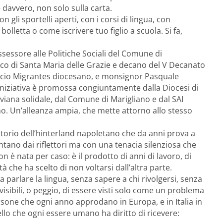
davvero, non solo sulla carta.
n gli sportelli aperti, con i corsi di lingua, con
lletta o come iscrivere tuo figlio a scuola. Si fa,
sessore alle Politiche Sociali del Comune di
co di Santa Maria delle Grazie e decano del V Decanato
fficio Migrantes diocesano, e monsignor Pasquale
’iniziativa è promossa congiuntamente dalla Diocesi di
viana solidale, dal Comune di Marigliano e dal SAI
ano. Un’alleanza ampia, che mette attorno allo stesso
itorio dell’hinterland napoletano che da anni prova a
ontano dai riflettori ma con una tenacia silenziosa che
n è nata per caso: è il prodotto di anni di lavoro, di
 che ha scelto di non voltarsi dall’altra parte.
parlare la lingua, senza sapere a chi rivolgersi, senza
isibili, o peggio, di essere visti solo come un problema
ersone che ogni anno approdano in Europa, e in Italia in
lo che ogni essere umano ha diritto di ricevere: