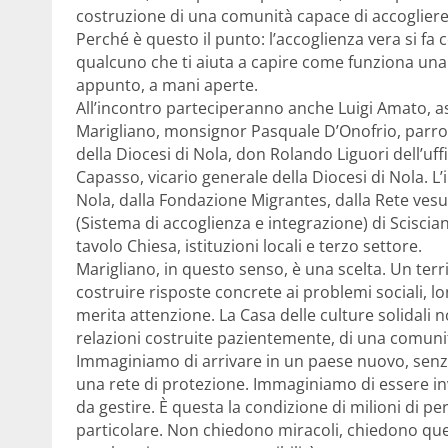
costruzione di una comunità capace di accogliere 
Perché è questo il punto: l’accoglienza vera si fa co
qualcuno che ti aiuta a capire come funziona una bo
appunto, a mani aperte.
All’incontro parteciperanno anche Luigi Amato, as
Marigliano, monsignor Pasquale D’Onofrio, parro
della Diocesi di Nola, don Rolando Liguori dell’u
Capasso, vicario generale della Diocesi di Nola. L
Nola, dalla Fondazione Migrantes, dalla Rete vesu
(Sistema di accoglienza e integrazione) di Scisci
tavolo Chiesa, istituzioni locali e terzo settore.
Marigliano, in questo senso, è una scelta. Un terr
costruire risposte concrete ai problemi sociali, l
merita attenzione. La Casa delle culture solidali no
relazioni costruite pazientemente, di una comunità
Immaginiamo di arrivare in un paese nuovo, senza 
una rete di protezione. Immaginiamo di essere inv
da gestire. È questa la condizione di milioni di p
particolare. Non chiedono miracoli, chiedono quel