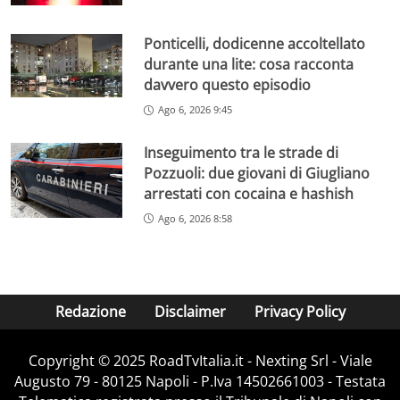
Ponticelli, dodicenne accoltellato
durante una lite: cosa racconta
davvero questo episodio
Ago 6, 2026 9:45
Inseguimento tra le strade di
Pozzuoli: due giovani di Giugliano
arrestati con cocaina e hashish
Ago 6, 2026 8:58
Redazione
Disclaimer
Privacy Policy
Copyright ©️ 2025 RoadTvItalia.it - Nexting Srl - Viale
Augusto 79 - 80125 Napoli - P.Iva 14502661003 - Testata