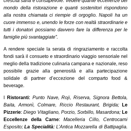
crescita sana e consapevole. Vedere quante eccellenze del
mondo della ristorazione e quanti sostenitori rispondono
alla nostra chiamata ci riempie di orgoglio. Napoli ha un
cuore immenso e, unendo le forze con realtà straordinarie e
tutti i donatori possiamo davvero fare la differenza per le
famiglie più svantaggiate”.
A rendere speciale la serata di ringraziamento e raccolta
fondi sarà il consueto e straordinario viaggio sensoriale nel
meglio della tradizione culinaria campana e nazionale, reso
possibile grazie alla generosità e alla partecipazione
solidale di partner d’eccezione del comparto food &
beverage.
I
Ristoranti:
Punto Nave, Roji, Riserva, Signora Bettola,
Baita, Armonì, Colmare, Riccio Restaurant, Brigida;
Le
Pizzerie
:
Diego Vitagliano, Porzio, Sorbillo, Masardona;
Le
Eccellenze della Carne
:
Macelleria Cillo, Centrocarni
Esposito;
La Specialità:
L’Antica Mozzarella di Battipaglia.