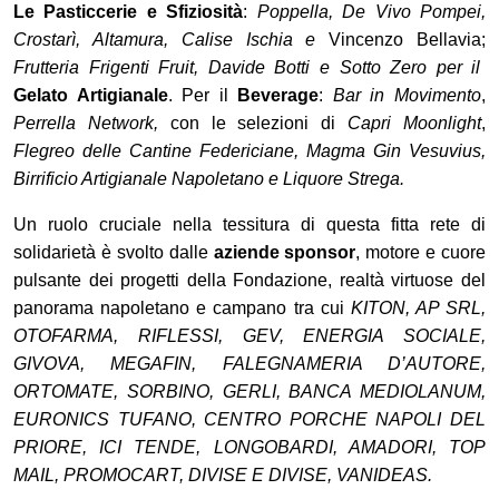
Le Pasticcerie e Sfiziosità
:
Poppella, De Vivo Pompei,
Crostarì, Altamura, Calise Ischia e
Vincenzo Bellavia;
Frutteria
Frigenti Fruit, Davide Botti e Sotto Zero per il
Gelato Artigianale
. Per il
Beverage
:
Bar in Movimento
,
Perrella Network,
con le selezioni di
Capri Moonlight
,
Flegreo delle Cantine Federiciane, Magma Gin Vesuvius,
Birrificio Artigianale Napoletano e Liquore Strega.
Un ruolo cruciale nella tessitura di questa fitta rete di
solidarietà è svolto dalle
aziende sponsor
, motore e cuore
pulsante dei progetti della Fondazione, realtà virtuose del
panorama napoletano e campano tra cui
KITON, AP SRL,
OTOFARMA, RIFLESSI, GEV, ENERGIA SOCIALE,
GIVOVA, MEGAFIN, FALEGNAMERIA D’AUTORE,
ORTOMATE, SORBINO, GERLI, BANCA MEDIOLANUM,
EURONICS TUFANO, CENTRO PORCHE NAPOLI DEL
PRIORE, ICI TENDE, LONGOBARDI, AMADORI, TOP
MAIL, PROMOCART, DIVISE E DIVISE, VANIDEAS.