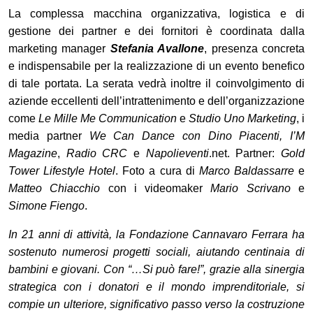
La complessa macchina organizzativa, logistica e di
gestione dei partner e dei fornitori è coordinata dalla
marketing manager
Stefania Avallone
, presenza concreta
e indispensabile per la realizzazione di un evento benefico
di tale portata. La serata vedrà inoltre il coinvolgimento di
aziende eccellenti dell’intrattenimento e dell’organizzazione
come
Le Mille Me Communication
e
Studio Uno Marketing
, i
media partner
We Can Dance con Dino Piacenti, I’M
Magazine
,
Radio CRC
e
Napolieventi
.net. Partner:
Gold
Tower Lifestyle Hotel
. Foto a cura di
Marco Baldassarre
e
Matteo Chiacchio
con i videomaker
Mario Scrivano
e
Simone Fiengo
.
In 21 anni di attività, la Fondazione Cannavaro Ferrara ha
sostenuto numerosi progetti sociali, aiutando centinaia di
bambini e giovani. Con “…Si può fare!”, grazie alla sinergia
strategica con i donatori e il mondo imprenditoriale, si
compie un ulteriore, significativo passo verso la costruzione