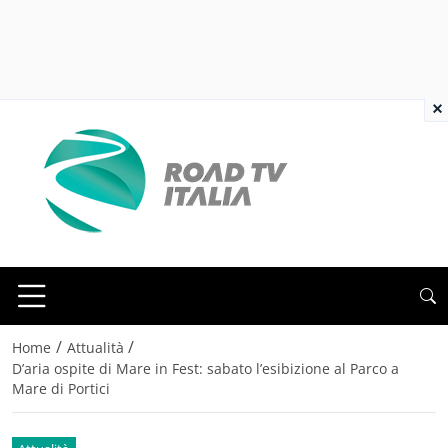
×
/
/
Home
Attualità
D’aria ospite di Mare in Fest: sabato l’esibizione al Parco a
Mare di Portici