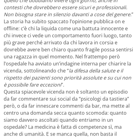
quello che dobbiamo vivere ogni giorno, anche in
contesti che dovrebbero essere sicuri e professionali.
Non bisogna stare in silenzio davanti a cose del genere
.”
La storia ha subito spaccato l’opinione pubblica on e
offline: c’è chi la liquida come una battuta innocente e
chi invece ci vede un comportamento fuori luogo, tanto
più grave perché arrivato da chi lavora in corsia e
dovrebbe avere ben chiaro quanto fragile possa sentirsi
una ragazza in quel momento. Nel frattempo però
l’ospedale ha avviato un’indagine interna per chiarire la
vicenda, sottolineando che “
la difesa della salute e il
rispetto dei pazienti sono priorità assolute e su cui non
è possibile fare eccezioni
”.
Questa spiacevole vicenda non è soltanto un episodio
da far commentare sui social da “psicologi da tastiera”
però, o da far innescare commenti da bar, ma mette al
centro una domanda secca quanto scomoda: quanto
siamo davvero ascoltati quando entriamo in un
ospedale? La medicina è fatta di competenze sì, ma
anche di umanità. E se manca quella, non basta il