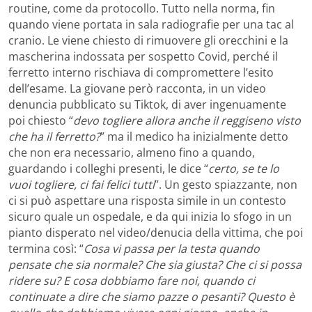
routine, come da protocollo. Tutto nella norma, fin
quando viene portata in sala radiografie per una tac al
cranio. Le viene chiesto di rimuovere gli orecchini e la
mascherina indossata per sospetto Covid, perché il
ferretto interno rischiava di compromettere l’esito
dell’esame. La giovane però racconta, in un video
denuncia pubblicato su Tiktok, di aver ingenuamente
poi chiesto “
devo togliere allora anche il reggiseno visto
che ha il ferretto?
” ma il medico ha inizialmente detto
che non era necessario, almeno fino a quando,
guardando i colleghi presenti, le dice “
certo, se te lo
vuoi togliere, ci fai felici tutti
”. Un gesto spiazzante, non
ci si può aspettare una risposta simile in un contesto
sicuro quale un ospedale, e da qui inizia lo sfogo in un
pianto disperato nel video/denucia della vittima, che poi
termina così: “
Cosa vi passa per la testa quando
pensate che sia normale? Che sia giusta? Che ci si possa
ridere su? E cosa dobbiamo fare noi, quando ci
continuate a dire che siamo pazze o pesanti? Questo è