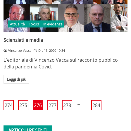
Attualità
Focus
In evidenza
Scienziati e media
Vincenzo Vacca
Dic 11, 2020 10:34
L'editoriale di Vincenzo Vacca sul racconto pubblico
della pandemia Covid.
Leggi di più
...
274
275
276
277
278
284
ARTICOLI RECENTI