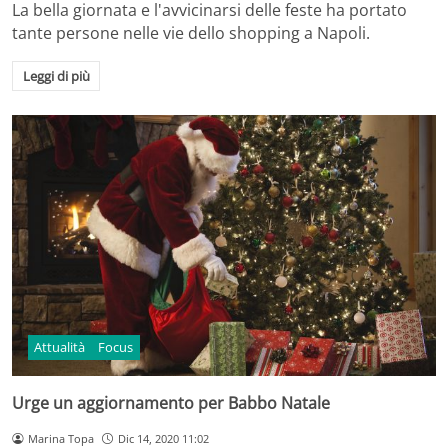
La bella giornata e l'avvicinarsi delle feste ha portato
tante persone nelle vie dello shopping a Napoli.
Leggi di più
Attualità
Focus
Urge un aggiornamento per Babbo Natale
Marina Topa
Dic 14, 2020 11:02