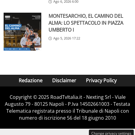
Ago 6, 2026 6:00
MONTESARCHIO, EL CAMINO DEL
ALMA: LO SPETTACOLO IN PIAZZA
UMBERTO I
Ago 5, 2026 17:22
Redazione
Disclaimer
Privacy Policy
Copyright ©️ 2025 RoadTvItalia.it - Nexting Srl - Viale
Augusto 79 - 80125 Napoli - P.Iva 14502661003 - Testata
Telematica registrata presso il Tribunale di Napoli con
numero di iscrizione 56 del 18 giugno 2010
Change privacy settings