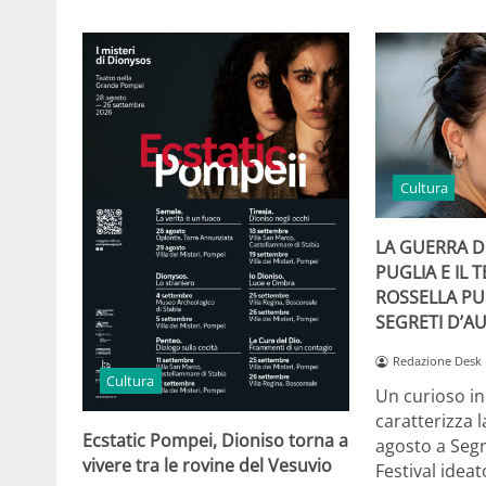
Cultura
LA GUERRA DE
PUGLIA E IL 
ROSSELLA PU
SEGRETI D’A
Redazione Desk
Cultura
Un curioso i
caratterizza l
Ecstatic Pompei, Dioniso torna a
agosto a Segre
vivere tra le rovine del Vesuvio
Festival idea