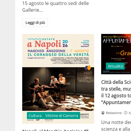
15 agosto le quattro sedi delle
Gallerie…
Leggi di più
Attualità
Città della Sc
tra stelle, mu
il 12 agosto 
“Appuntament
Redazione
A
Cultura
Vittime di Camorra
Una notte dedi
scienza e all