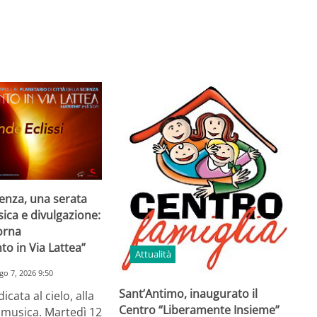
ienza, una serata
sica e divulgazione:
torna
o in Via Lattea”
Attualità
go 7, 2026 9:50
Sant’Antimo, inaugurato il
cata al cielo, alla
Centro “Liberamente Insieme”
a musica. Martedì 12