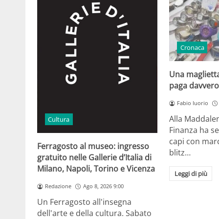
Cronaca
Una maglietta
paga davvero 
Fabio Iuorio
Alla Maddalen
Cultura
Finanza ha s
capi con marc
Ferragosto al museo: ingresso
blitz…
gratuito nelle Gallerie d’Italia di
Milano, Napoli, Torino e Vicenza
Leggi di più
Redazione
Ago 8, 2026 9:00
Un Ferragosto all'insegna
dell'arte e della cultura. Sabato