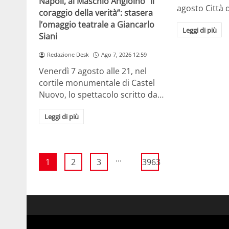
Napoli, al Maschio Angioino “Il
agosto Città 
coraggio della verità”: stasera
l’omaggio teatrale a Giancarlo
Leggi di più
Siani
Redazione Desk
Ago 7, 2026 12:59
Venerdì 7 agosto alle 21, nel
cortile monumentale di Castel
Nuovo, lo spettacolo scritto da…
Leggi di più
...
1
2
3
3963