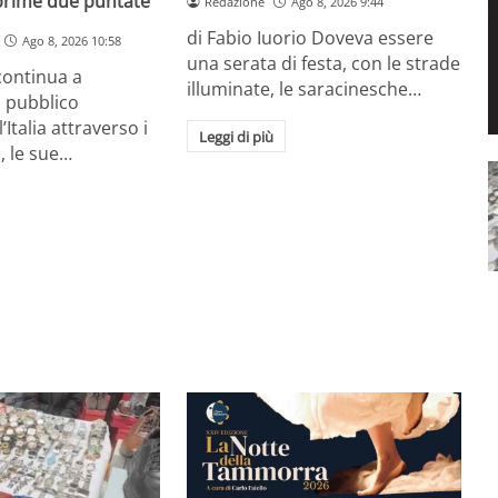
 prime due puntate
Redazione
Ago 8, 2026 9:44
di Fabio Iuorio Doveva essere
Ago 8, 2026 10:58
una serata di festa, con le strade
continua a
illuminate, le saracinesche…
l pubblico
Italia attraverso i
Leggi di più
, le sue…