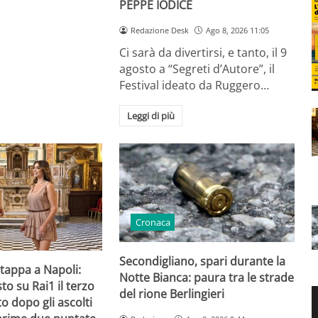
PEPPE IODICE
Redazione Desk
Ago 8, 2026 11:05
Ci sarà da divertirsi, e tanto, il 9
agosto a “Segreti d’Autore”, il
Festival ideato da Ruggero…
Leggi di più
Cronaca
Secondigliano, spari durante la
 tappa a Napoli:
Notte Bianca: paura tra le strade
to su Rai1 il terzo
del rione Berlingieri
 dopo gli ascolti