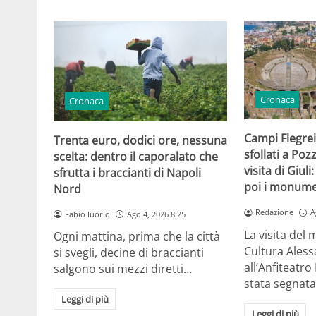
Cronaca
Cronaca
Campi Flegrei
Trenta euro, dodici ore, nessuna
sfollati a Poz
scelta: dentro il caporalato che
visita di Giul
sfrutta i braccianti di Napoli
poi i monume
Nord
Redazione
A
Fabio Iuorio
Ago 4, 2026 8:25
La visita del 
Ogni mattina, prima che la città
Cultura Aless
si svegli, decine di braccianti
all’Anfiteatro
salgono sui mezzi diretti…
stata segnat
Leggi di più
Leggi di più