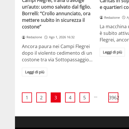
Campi Flegrei, frana travolge
Caritas in sop
un’auto: uomo salvato dal figlio.
e quartieri co
Borrelli: “Crollo annunciato, ora
Redazione
A
mettere subito in sicurezza il
La macchina d
costone”
è subito atti
Redazione
Ago 1, 2026 16:32
Flegrei, anco
Ancora paura nei Campi Flegrei
Leggi di più
dopo il violento cedimento di un
costone tra via Sottopassaggio…
Leggi di più
...
1
2
3
4
5
3962