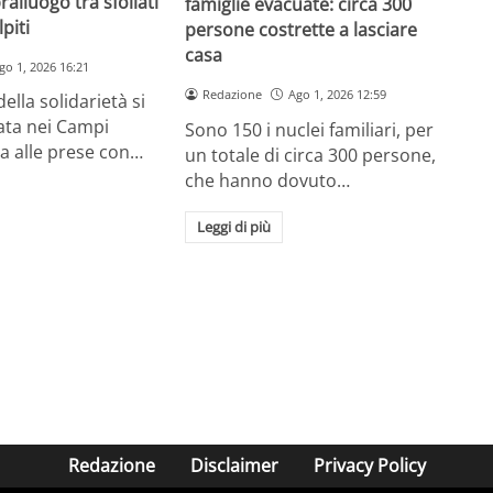
ralluogo tra sfollati
famiglie evacuate: circa 300
lpiti
persone costrette a lasciare
casa
go 1, 2026 16:21
Redazione
Ago 1, 2026 12:59
ella solidarietà si
vata nei Campi
Sono 150 i nuclei familiari, per
ra alle prese con…
un totale di circa 300 persone,
che hanno dovuto…
Leggi di più
Redazione
Disclaimer
Privacy Policy