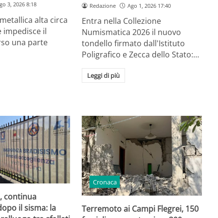
go 3, 2026 8:18
Redazione
Ago 1, 2026 17:40
metallica alta circa
Entra nella Collezione
 impedisce il
Numismatica 2026 il nuovo
rso una parte
tondello firmato dall'Istituto
Poligrafico e Zecca dello Stato:…
Leggi di più
Cronaca
, continua
opo il sisma: la
Terremoto ai Campi Flegrei, 150