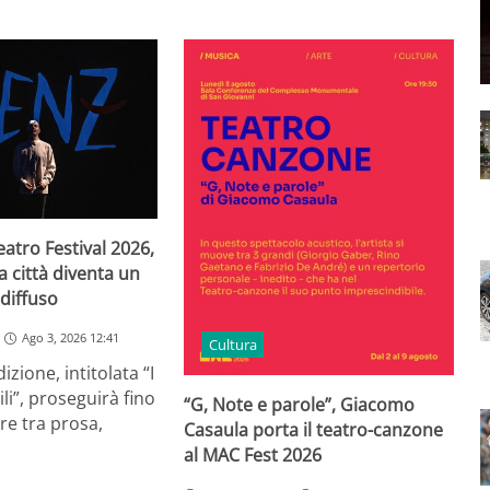
atro Festival 2026,
a città diventa un
diffuso
Ago 3, 2026 12:41
Cultura
zione, intitolata “I
li”, proseguirà fino
“G, Note e parole”, Giacomo
re tra prosa,
Casaula porta il teatro-canzone
al MAC Fest 2026