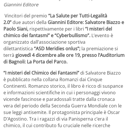
Giannini Editore
Vincitori del premio
“La Salute per Tutti-Legalità
2.0”
due autori della
Giannini Editore:
Salvatore Biazzo e
Paolo Siani,
rispettivamente per i libri
“I misteri del
chimico dei fantasmi” e “Cyberbullismo”.
L’evento è
organizzato dall’associazione sportiva
dilettantistica
“ASD Meridies onlus”;
la premiazione si
terrà
giovedì 4 dicembre alle ore 19, presso l’Auditorium
di Bagnoli: La Porta del Parco.
“I misteri del Chimico dei Fantasmi”
di Salvatore Biazzo
è
pubblicato nella collana Romanzi dai Cinque
Continenti. Romanzo storico, il libro è ricco di suspance
e informazioni scientifiche in cui i personaggi vivono
vicende fascinose e paradossali tratte dalla cronaca
vera del periodo della Seconda Guerra Mondiale con le
sue leggi antisemite. Il protagonista principale è Oscar
D’Agostino. Tra i ragazzi di via Panisperna c’era il
chimico, il cui contributo fu cruciale nelle ricerche