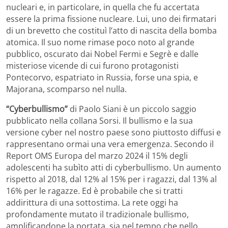
nucleari e, in particolare, in quella che fu accertata
essere la prima fissione nucleare. Lui, uno dei firmatari
di un brevetto che costituì l’atto di nascita della bomba
atomica. Il suo nome rimase poco noto al grande
pubblico, oscurato dai Nobel Fermi e Segrè e dalle
misteriose vicende di cui furono protagonisti
Pontecorvo, espatriato in Russia, forse una spia, e
Majorana, scomparso nel nulla.
“Cyberbullismo”
di Paolo Siani è un piccolo saggio
pubblicato nella collana Sorsi. Il bullismo e la sua
versione cyber nel nostro paese sono piuttosto diffusi e
rappresentano ormai una vera emergenza. Secondo il
Report OMS Europa del marzo 2024 il 15% degli
adolescenti ha subìto atti di cyberbullismo. Un aumento
rispetto al 2018, dal 12% al 15% per i ragazzi, dal 13% al
16% per le ragazze. Ed è probabile che si tratti
addirittura di una sottostima. La rete oggi ha
profondamente mutato il tradizionale bullismo,
amplificandone la portata, sia nel tempo che nello