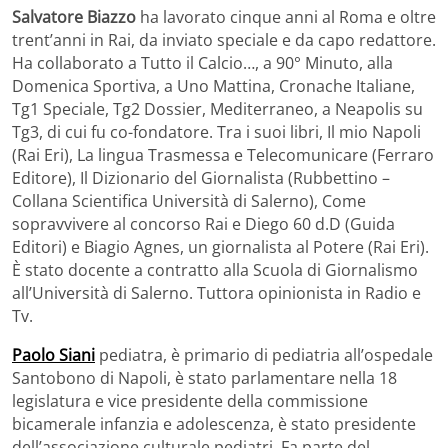
Salvatore Biazzo
ha lavorato cinque anni al Roma e oltre
trent’anni in Rai, da inviato speciale e da capo redattore.
Ha collaborato a Tutto il Calcio…, a 90° Minuto, alla
Domenica Sportiva, a Uno Mattina, Cronache Italiane,
Tg1 Speciale, Tg2 Dossier, Mediterraneo, a Neapolis su
Tg3, di cui fu co-fondatore. Tra i suoi libri, Il mio Napoli
(Rai Eri), La lingua Trasmessa e Telecomunicare (Ferraro
Editore), Il Dizionario del Giornalista (Rubbettino –
Collana Scientifica Università di Salerno), Come
sopravvivere al concorso Rai e Diego 60 d.D (Guida
Editori) e Biagio Agnes, un giornalista al Potere (Rai Eri).
È stato docente a contratto alla Scuola di Giornalismo
all’Università di Salerno. Tuttora opinionista in Radio e
Tv.
Paolo Siani
pediatra, è primario di pediatria all’ospedale
Santobono di Napoli, è stato parlamentare nella 18
legislatura e vice presidente della commissione
bicamerale infanzia e adolescenza, è stato presidente
dell’associazione culturale pediatri. Fa parte del