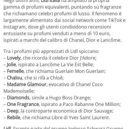
Negli ultimi anni,
Lidl Italia
ha ampliato la propria
gamma di profumi equivalenti, puntando su fragranze
che richiamano celebri profumi di lusso. Il fenomeno è
largamente alimentato dai social network come TikTok e
Instagram, dove gli utenti condividono recensioni
entusiaste su profumi venduti a meno di 10 euro,
ispirati a marchi del calibro di Chanel, Dior e Lancôme.
Tra i profumi più apprezzati di Lidl spiccano:
–
Lovely
, che ricorda il celebre Dior J’Adore;
–
Jolie
, ispirato a Lancôme La Vie Est Belle;
–
Femelle
, che richiama Guerlain Mon Guerlain;
–
Chalou
, che si rifà a Chloé;
–
Madame Glamour
, evocativo di Chanel Coco
Mademoiselle;
–
Diamonds
, simile a Hugo Boss Orange;
–
One Fragrance
, ispirato a Paco Rabanne One Million;
–
Deep
, la controparte economica di Dior Sauvage;
–
Rebile
, che richiama Libre di Yves Saint Laurent.
Lidl
, facente parte del gruppo tedesco Schwarz Gruppe,