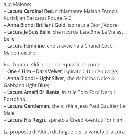
a Jo Malone;
–
Lacura Cardinal Red
, richiamante Maison Francis
Kurkdjian Baccarat Rouge 540;
–
Anna Biondi Brilliant Gold
, ispirato a Dior J’Adore;
–
Lacura Je Suis Belle
, che ricorda Lancôme La Vie est
Belle;
–
Lacura Feminine
, che si avvicina a Chanel Coco
Mademoiselle.
Per l’uomo, Aldi propone equivalenti come:
–
One 4 Him – Dark Velvet
, ispirato a Dior Sauvage;
–
Anna Biondi – Light Silver
, che richiama Dolce &
Gabbana Light Blue;
–
Lacura Amalfi Brilliante
, in stile Tom Ford Neroli
Portofino;
–
Lacura Gentleman
, che si rifà a Jean Paul Gaultier Le
Male;
–
Lacura His Reign
, ispirato a Creed Aventus For Him.
La proposta di Aldi si distingue per la varietà e la cura