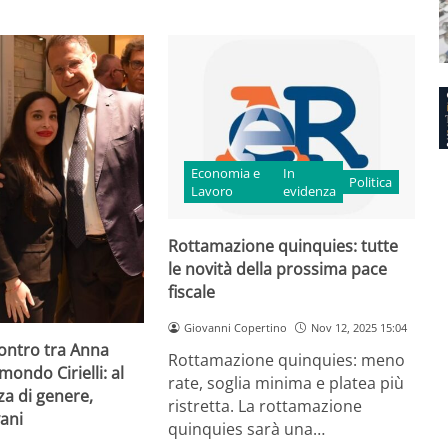
Economia e
In
Politica
Lavoro
evidenza
Rottamazione quinquies: tutte
le novità della prossima pace
fiscale
Giovanni Copertino
Nov 12, 2025 15:04
contro tra Anna
Rottamazione quinquies: meno
ndo Cirielli: al
rate, soglia minima e platea più
za di genere,
ristretta. La rottamazione
vani
quinquies sarà una…