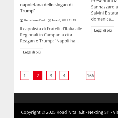
Presentata la 
napoletana dello slogan di
Sannazzaro al
Trump”
Salvini È stat
domenica…
Redazione Desk
Nov 6, 2025 11:19
Il capolista di Fratelli d’Italia alle
Leggi di più
Regionali in Campania cita
Reagan e Trump: “Napoli ha…
Leggi di più
...
1
2
3
4
166
Copyright ©️ 2025 RoadTvItalia.it - Nexting Srl - 