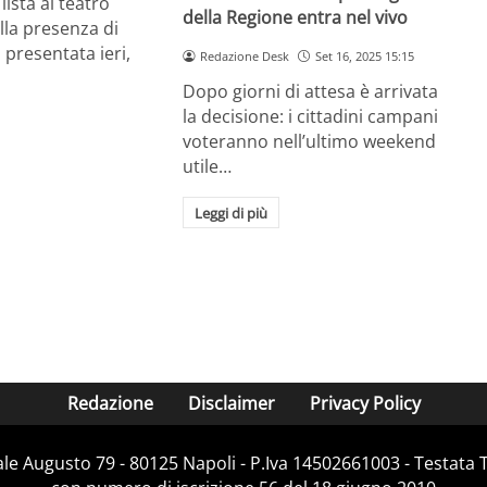
lista al teatro
della Regione entra nel vivo
la presenza di
a presentata ieri,
Redazione Desk
Set 16, 2025 15:15
Dopo giorni di attesa è arrivata
la decisione: i cittadini campani
voteranno nell’ultimo weekend
utile…
Leggi di più
Redazione
Disclaimer
Privacy Policy
Viale Augusto 79 - 80125 Napoli - P.Iva 14502661003 - Testata 