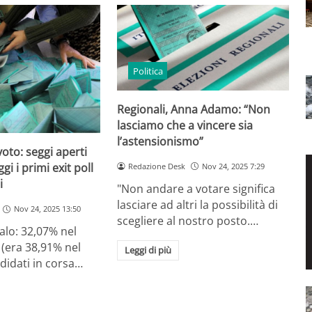
Politica
Regionali, Anna Adamo: “Non
lasciamo che a vincere sia
l’astensionismo”
oto: seggi aperti
ggi i primi exit poll
Redazione Desk
Nov 24, 2025 7:29
i
"Non andare a votare significa
lasciare ad altri la possibilità di
Nov 24, 2025 13:50
scegliere al nostro posto.…
calo: 32,07% nel
(era 38,91% nel
Leggi di più
ndidati in corsa…