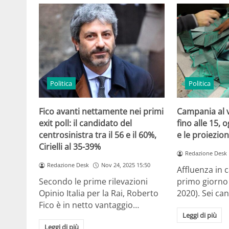
Politica
Politica
Fico avanti nettamente nei primi
Campania al v
exit poll: il candidato del
fino alle 15, o
centrosinistra tra il 56 e il 60%,
e le proiezion
Cirielli al 35-39%
Redazione Desk
Redazione Desk
Nov 24, 2025 15:50
Affluenza in 
Secondo le prime rilevazioni
primo giorno 
Opinio Italia per la Rai, Roberto
2020). Sei ca
Fico è in netto vantaggio…
Leggi di più
Leggi di più