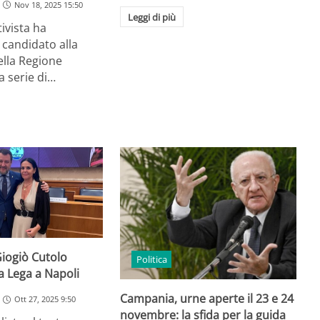
Nov 18, 2025 15:50
Leggi di più
ivista ha
 candidato alla
ella Regione
 serie di…
Giogiò Cutolo
Politica
la Lega a Napoli
Campania, urne aperte il 23 e 24
Ott 27, 2025 9:50
novembre: la sfida per la guida