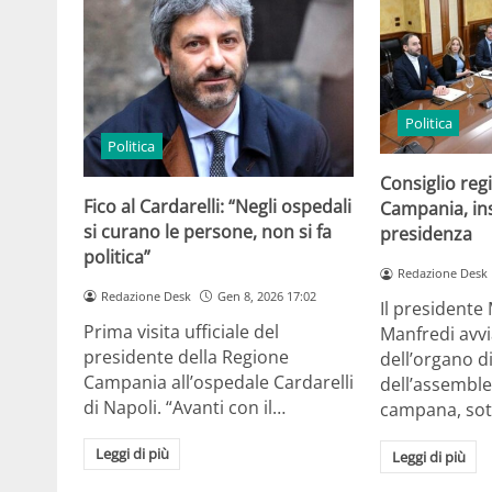
Politica
Politica
Consiglio reg
Fico al Cardarelli: “Negli ospedali
Campania, inse
si curano le persone, non si fa
presidenza
politica”
Redazione Desk
Redazione Desk
Gen 8, 2026 17:02
Il presidente
Prima visita ufficiale del
Manfredi avvia
presidente della Regione
dell’organo d
Campania all’ospedale Cardarelli
dell’assemblea
di Napoli. “Avanti con il…
campana, sot
Leggi di più
Leggi di più