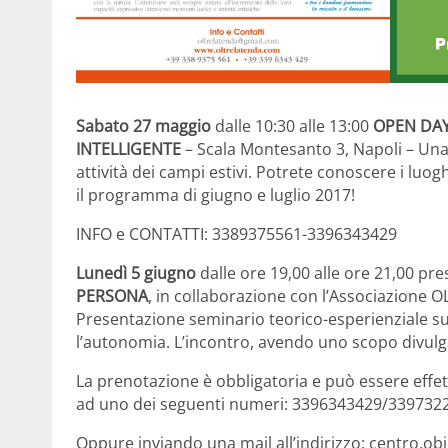
Sabato 27 maggio
dalle 10:30 alle 13:00
OPEN DA
INTELLIGENTE
– Scala Montesanto 3, Napoli – Una 
attività dei campi estivi. Potrete conoscere i luoghi
il programma di giugno e luglio 2017!
INFO e CONTATTI: 3389375561-3396343429
Lunedì 5 giugno
dalle ore 19,00 alle ore 21,00 pr
PERSONA
, in collaborazione con l’Associazion
Presentazione seminario teorico-esperienziale sul 
l’autonomia. L’incontro, avendo uno scopo divulga
La prenotazione è obbligatoria e può essere effe
ad uno dei seguenti numeri: 3396343429/339732
Oppure inviando una mail all’indirizzo: centro.