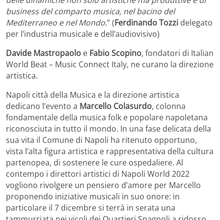
delle dinamiche non solo artistiche ma produttive e di
business del comparto musica, nel bacino del
Mediterraneo e nel Mondo.
” (
Ferdinando
Tozzi
delegato
per l’industria musicale e dell’audiovisivo)
Davide Mastropaolo
e
Fabio Scopino
, fondatori di Italian
World Beat – Music Connect Italy, ne curano la direzione
artistica.
Napoli città della Musica e la direzione artistica
dedicano l’evento a
Marcello Colasurdo
, colonna
fondamentale della musica folk e popolare napoletana
riconosciuta in tutto il mondo. In una fase delicata della
sua vita il Comune di Napoli ha ritenuto opportuno,
vista l’alta figura artistica e rappresentativa della cultura
partenopea, di sostenere le cure ospedaliere. Al
contempo i direttori artistici di Napoli World 2022
vogliono rivolgere un pensiero d’amore per Marcello
proponendo iniziative musicali in suo onore: in
particolare il 7 dicembre si terrà in serata una
tammurriata nei vicoli dei Quartieri Spagnoli a ridosso