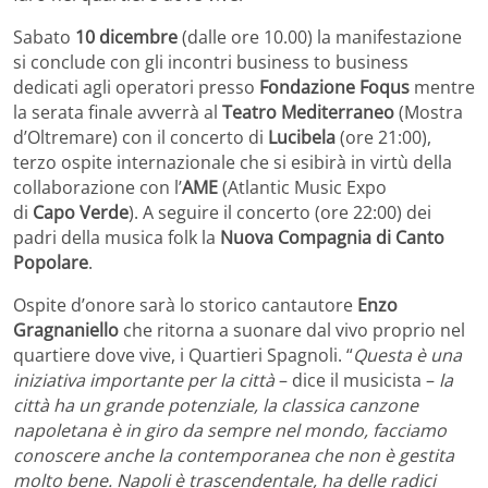
Sabato
10 dicembre
(dalle ore 10.00) la manifestazione
si conclude con gli incontri business to business
dedicati agli operatori presso
Fondazione Foqus
mentre
la serata finale avverrà al
Teatro Mediterraneo
(Mostra
d’Oltremare) con il concerto di
Lucibela
(ore 21:00),
terzo ospite internazionale che si esibirà in virtù della
collaborazione con l’
AME
(Atlantic Music Expo
di
Capo
Verde
).
A seguire il concerto (ore 22:00) dei
padri della musica folk la
Nuova Compagnia di Canto
Popolare
.
Ospite d’onore sarà lo storico cantautore
Enzo
Gragnaniello
che ritorna a suonare dal vivo proprio nel
quartiere dove vive, i Quartieri Spagnoli. “
Questa è una
iniziativa importante per la città
– dice il musicista –
la
città ha un grande potenziale, la classica canzone
napoletana è in giro da sempre nel mondo, facciamo
conoscere anche la contemporanea che non è gestita
molto bene. Napoli è trascendentale, ha delle radici