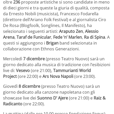
oltre
236
proposte artistiche si sono candidate in meno
di dieci giorni e tra queste la giuria di qualità, composta
da Ernesto Nobili (musicista), Francesco Fodarella
(direttore dell’Ariano Folk Festival) e al giornalista Ciro
De Rosa (Blogfoolk, Songlines, Il Manifesto), ha
selezionato i seguenti artisti:
Araputo Zen
,
Alessio
Arena
,
Taraf de Funicular
,
Fede ’n’ Marlen
,
Ra di Spina
. A
questi si aggiungono i
Brigan
band selezionata in
collaborazione con Ethnos Generazioni.
Mercoledì
7 dicembre
(presso Teatro Nuovo) sarà un
giorno dedicato alla musica di tradizione con l’esibizioni
live di:
Vesevo
(ore 21:00),
Tammurianti World
Project
(ore 22:00) e
Ars Nova Napoli
(ore 23:00).
Giovedì
8 dicembre
(presso Teatro Nuovo) sarà un
giorno dedicato alla canzone napoletana con gli
showcase live dei
Suonno D’ Ajere
(ore 21:00) e
Raiz &
Radicanto
(ore 22:00).
La mattina (dalle ore 10.00 presso Fondazione Foqus)