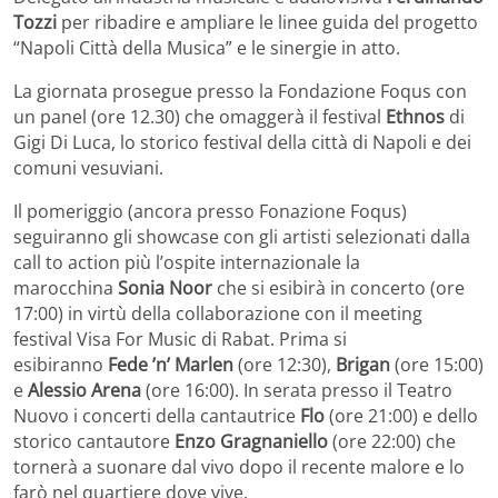
Tozzi
per ribadire e ampliare le linee guida del progetto
“Napoli Città della Musica” e le sinergie in atto.
La giornata prosegue presso la Fondazione Foqus con
un panel (ore 12.30) che omaggerà il festival
Ethnos
di
Gigi Di Luca, lo storico festival della città di Napoli e dei
comuni vesuviani.
Il pomeriggio (ancora presso Fonazione Foqus)
seguiranno gli showcase con gli artisti selezionati dalla
call to action più l’ospite internazionale la
marocchina
Sonia Noor
che si esibirà in concerto (ore
17:00) in virtù della collaborazione con il meeting
festival Visa For Music di Rabat. Prima si
esibiranno
Fede ’n’ Marlen
(ore 12:30),
Brigan
(ore 15:00)
e
Alessio Arena
(ore 16:00). In serata presso il Teatro
Nuovo i concerti della cantautrice
Flo
(ore 21:00) e dello
storico cantautore
Enzo Gragnaniello
(ore
22:00) che
tornerà a suonare dal vivo dopo il recente malore e lo
farò nel quartiere dove vive.