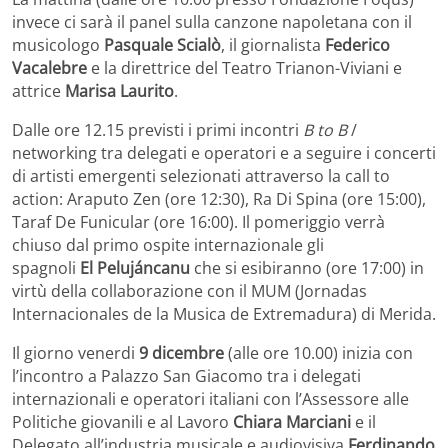
invece ci sarà il panel sulla canzone napoletana con il
musicologo
Pasquale Scialò
, il giornalista
Federico
Vacalebre
e la direttrice del Teatro Trianon-Viviani e
attrice
Marisa Laurito
.
Dalle ore 12.15 previsti i primi incontri
B to B
/
networking tra delegati e operatori e a seguire i concerti
di artisti emergenti selezionati attraverso la call to
action: Araputo Zen (ore 12:30), Ra Di Spina (ore 15:00),
Taraf De Funicular (ore 16:00). Il pomeriggio verrà
chiuso dal primo ospite internazionale gli
spagnoli
El
Pelujáncanu
che si esibiranno (ore 17:00) in
virtù della collaborazione con il MUM (Jornadas
Internacionales de la Musica de Extremadura) di Merida.
Il giorno venerdi
9 dicembre
(alle ore 10.00) inizia con
l’incontro a Palazzo San Giacomo tra i delegati
internazionali e operatori italiani con l’Assessore alle
Politiche giovanili e al Lavoro
Chiara Marciani
e il
Delegato all’industria musicale e audiovisiva
Ferdinando