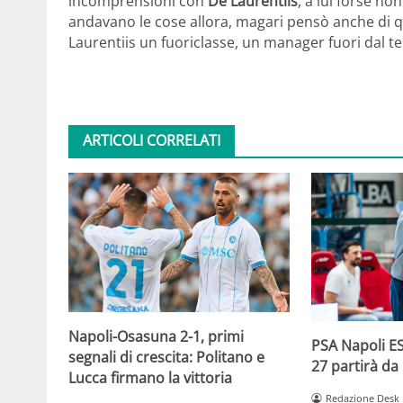
incomprensioni con
De Laurentiis
, a lui forse n
andavano le cose allora, magari pensò anche di qu
Laurentiis un fuoriclasse, un manager fuori dal t
ARTICOLI CORRELATI
Napoli-Osasuna 2-1, primi
PSA Napoli ES
segnali di crescita: Politano e
27 partirà da
Lucca firmano la vittoria
Redazione Desk