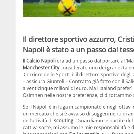
Il direttore sportivo azzurro, Cris
Napoli è stato a un passo dal tes
Il
Calcio Napoli
era ad un passo dal portare al ‘M
Manchester City
considerato uno dei grandi talenti
‘Corriere dello Sport’, è il direttore sportivo degli
– assicura Giuntoli – Contratto già fatto con il S
a venticinque milioni di euro. Ma Haaland prefer
Osimhen nelle nostre preferenze, ci dirottammo su
Se il Napoli è in fuga in campionato e negli ottav
un mercato che si è avvalso di suggerimenti di am
dell’attività di
scouting
: “Guardiamo le partite del
cattiva sorte, mi assumo le mie responsabilità e