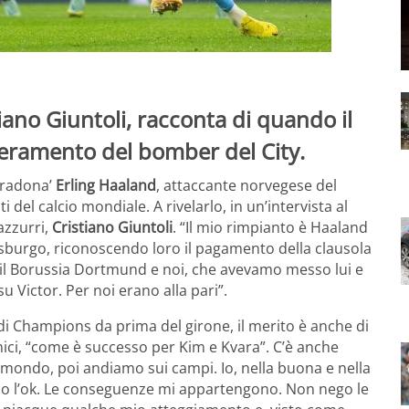
tiano Giuntoli, racconta di quando il
seramento del bomber del City.
aradona’
Erling Haaland
, attaccante norvegese del
 del calcio mondiale. A rivelarlo, in un’intervista al
 azzurri,
Cristiano Giuntoli
. “Il mio rimpianto è Haaland
alisburgo, riconoscendo loro il pagamento della clausola
ì il Borussia Dortmund e noi, che avevamo messo lui e
 Victor. Per noi erano alla pari”.
i di Champions da prima del girone, il merito è anche di
ici, “come è successo per Kim e Kvara”. C’è anche
 mondo, poi andiamo sui campi. Io, nella buona e nella
 do l’ok. Le conseguenze mi appartengono. Non nego le