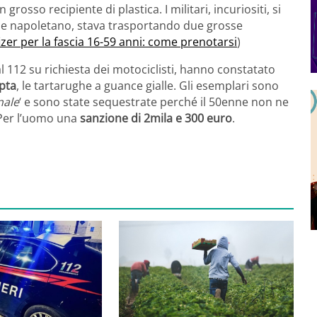
osso recipiente di plastica. I militari, incuriositi, si
nne napoletano, stava trasportando due grosse
izer per la fascia 16-59 anni: come prenotarsi
)
dal 112 su richiesta dei motociclisti, hanno constatato
pta
, le tartarughe a guance gialle. Gli esemplari sono
nale
‘ e sono state sequestrate perché il 50enne non ne
 Per l’uomo una
sanzione di 2mila e 300 euro
.