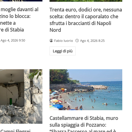
 moglie davanti al
Trenta euro, dodici ore, nessuna
zzino lo blocca:
scelta: dentro il caporalato che
nette a
sfrutta i braccianti di Napoli
e di Stabia
Nord
Ago 4, 2026 9:50
Fabio Iuorio
Ago 4, 2026 8:25
Leggi di più
Castellammare di Stabia, muro
sulla spiaggia di Pozzano:
“Sbarra l’accesso al mare ed è
Campi Flegrei,