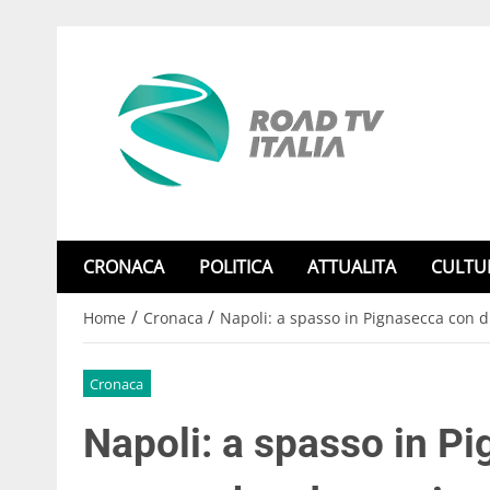
CRONACA
POLITICA
ATTUALITA
CULTU
/
/
Home
Cronaca
Napoli: a spasso in Pignasecca con 
Cronaca
Napoli: a spasso in P