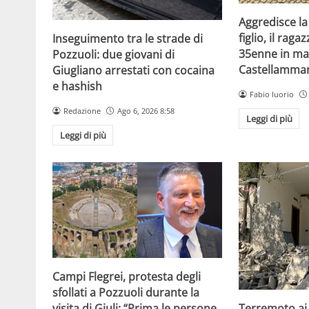
Aggredisce la
figlio, il raga
Inseguimento tra le strade di
35enne in ma
Pozzuoli: due giovani di
Castellammar
Giugliano arrestati con cocaina
e hashish
Fabio Iuorio
Redazione
Ago 6, 2026 8:58
Leggi di più
Leggi di più
Campi Flegrei, protesta degli
sfollati a Pozzuoli durante la
visita di Giuli: “Prima le persone,
Terremoto ai 