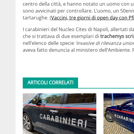
centro della città, e hanno notato un uomo con un gr
sono avvicinati per controllare. L’uomo, un 50e
tartarughe. (
Vaccini, tre giorni di open day con Pf
I carabinieri del Nucleo Cites di Napoli, allertati 
che si trattava di due esemplari di
trachemys scri
nell’elenco delle specie
‘invasive di rilevanza unio
aveva fatto denuncia al ministero dell’Ambiente.
ARTICOLI CORRELATI