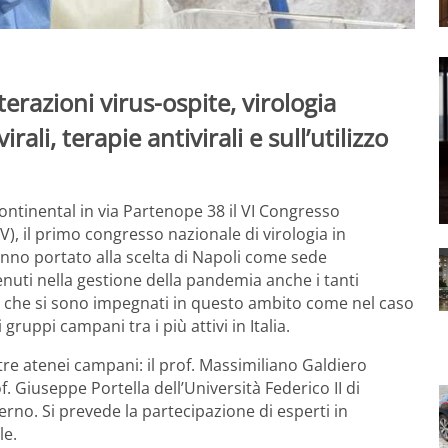
nterazioni virus-ospite, virologia
rali, terapie antivirali e sull’utilizzo
 Continental in via Partenope 38 il VI Congresso
SV), il primo congresso nazionale di virologia in
nno portato alla scelta di Napoli come sede
tenuti nella gestione della pandemia anche i tanti
tani che si sono impegnati in questo ambito come nel caso
gruppi campani tra i più attivi in Italia.
 tre atenei campani: il prof. Massimiliano Galdiero
of. Giuseppe Portella dell’Università Federico II di
alerno. Si prevede la partecipazione di esperti in
le.