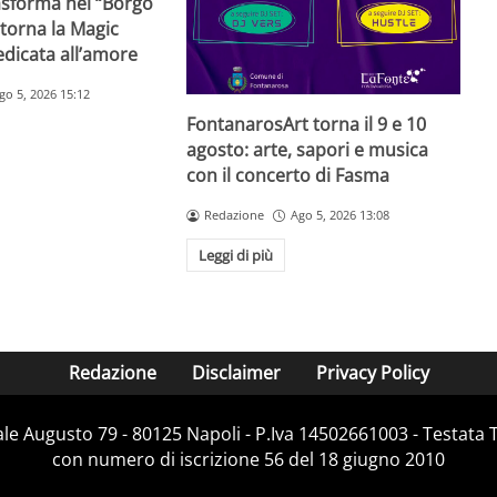
rasforma nel “Borgo
 torna la Magic
dicata all’amore
go 5, 2026 15:12
FontanarosArt torna il 9 e 10
agosto: arte, sapori e musica
con il concerto di Fasma
Redazione
Ago 5, 2026 13:08
Leggi di più
Redazione
Disclaimer
Privacy Policy
Viale Augusto 79 - 80125 Napoli - P.Iva 14502661003 - Testata 
con numero di iscrizione 56 del 18 giugno 2010