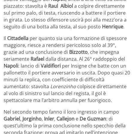
piazzato: stavolta è
Raul Albiol
a colpire direttamente
sul primo palo, di testa, riuscendo a battere il portiere
in girata. Lo stesso difensore uscirà poi alla mezz’ora a
seguito di una botta alla testa, al suo posto
Henrique
.
Il
Cittadella
per quanto sia una formazione di spessore
maggiore, riesce a rendersi pericoloso solo al 39°,
grazie ad una conclusione di
Bizzotto
, che impegna
seriamente
Rafael
dalla distanza. Al 26° raddoppio del
Napoli
: lancio di
Valdifiori
per Insigne che batte con un
pallonetto il portiere avversario in uscita. Dopo quasi 20
minuti la replica, con coefficiente di difficoltà
aumentato: stavolta
Lorenzinho
colpisce direttamente
al volo di sinistro sul lancio del regista, il gol è
spettacolare ma l’arbitro annulla per fuorigioco.
Nel secondo tempo fanno il loro ingresso in campo
Gabriel
,
Jorginho
,
Inler
,
Callejon
e
De Guzman
: di
quest’ultimo la prima conclusione nello specchio della
seconda frazione; prova ad imitarlo nell’intenzione