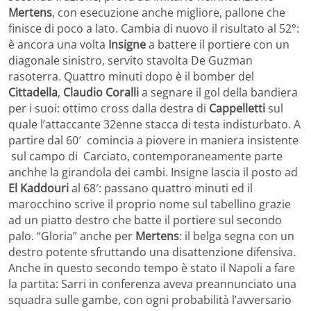
Mertens
, con esecuzione anche migliore, pallone che
finisce di poco a lato. Cambia di nuovo il risultato al 52°:
è ancora una volta
Insigne
a battere il portiere con un
diagonale sinistro, servito stavolta De Guzman
rasoterra. Quattro minuti dopo è il bomber del
Cittadella
,
Claudio Coralli
a segnare il gol della bandiera
per i suoi: ottimo cross dalla destra di
Cappelletti
sul
quale l’attaccante 32enne stacca di testa indisturbato. A
partire dal 60′ comincia a piovere in maniera insistente
sul campo di Carciato, contemporaneamente parte
anchhe la girandola dei cambi. Insigne lascia il posto ad
El Kaddouri
al 68′: passano quattro minuti ed il
marocchino scrive il proprio nome sul tabellino grazie
ad un piatto destro che batte il portiere sul secondo
palo. “Gloria” anche per
Mertens
: il belga segna con un
destro potente sfruttando una disattenzione difensiva.
Anche in questo secondo tempo è stato il Napoli a fare
la partita: Sarri in conferenza aveva preannunciato una
squadra sulle gambe, con ogni probabilità l’avversario