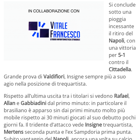
Si conclude
sotto una
pioggia
incessante
il ritiro del
Napoli
, con
una vittoria
per
5-1
contro il
Cittadella
.
Grande prova di
Valdifiori
, Insigne sempre più a suo
agio nella posizione di trequartista.
Rispetto all’ultima uscita tra i titolari si vedono
Rafael
,
Allan
e
Gabbiadini
dal primo minuto: in particolare il
brasiliano è apparso sin dai primi minuto molto più
mobile rispetto ai 30 minuti giocati al suo debutto pochi
giorni fa. Il tridente d’attacco vede
Insigne
trequartista,
Mertens
seconda punta e l’ex Sampdoria prima punta.
Subito vantaggio del
Napoli
, ancora una volta su calcio