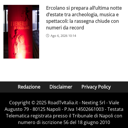
Ercolano si prepara all’ultima notte
d’estate tra archeologia, musica e
spettacoli: la rassegna chiude con
numeri da record
Ago 6, 2026 10:14
Redazione
Disclaimer
Privacy Policy
Copyright ©️ 2025 RoadTvItalia.it - Nexting Srl - Viale
Augusto 79 - 80125 Napoli - P.Iva 14502661003 - Testata
Telematica registrata presso il Tribunale di Napoli con
numero di iscrizione 56 del 18 giugno 2010