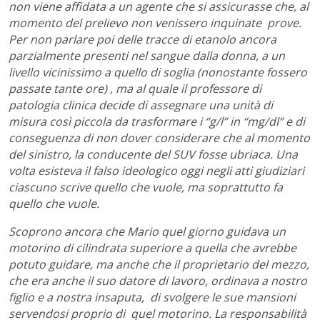
non viene affidata a un agente che si assicurasse che, al
momento del prelievo non venissero inquinate prove.
Per non parlare poi delle tracce di etanolo ancora
parzialmente presenti nel sangue dalla donna, a un
livello vicinissimo a quello di soglia (nonostante fossero
passate tante ore) , ma al quale il professore di
patologia clinica decide di assegnare una unità di
misura così piccola da trasformare i “g/l” in “mg/dl” e di
conseguenza di non dover considerare che al momento
del sinistro, la conducente del SUV fosse ubriaca. Una
volta esisteva il falso ideologico oggi negli atti giudiziari
ciascuno scrive quello che vuole, ma soprattutto fa
quello che vuole.
Scoprono ancora che Mario quel giorno guidava un
motorino di cilindrata superiore a quella che avrebbe
potuto guidare, ma anche che il proprietario del mezzo,
che era anche il suo datore di lavoro, ordinava a nostro
figlio e a nostra insaputa, di svolgere le sue mansioni
servendosi proprio di quel motorino. La responsabilità