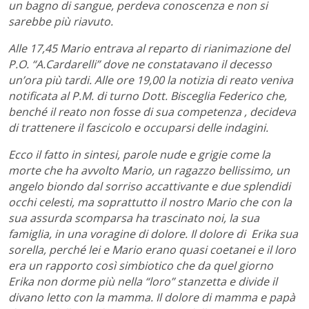
un bagno di sangue, perdeva conoscenza e non si
sarebbe più riavuto.
Alle 17,45 Mario entrava al reparto di rianimazione del
P.O. “A.Cardarelli” dove ne constatavano il decesso
un’ora più tardi. Alle ore 19,00 la notizia di reato veniva
notificata al P.M. di turno Dott. Bisceglia Federico che,
benché il reato non fosse di sua competenza , decideva
di trattenere il fascicolo e occuparsi delle indagini.
Ecco il fatto in sintesi, parole nude e grigie come la
morte che ha avvolto Mario, un ragazzo bellissimo, un
angelo biondo dal sorriso accattivante e due splendidi
occhi celesti, ma soprattutto il nostro Mario che con la
sua assurda scomparsa ha trascinato noi, la sua
famiglia, in una voragine di dolore. Il dolore di Erika sua
sorella, perché lei e Mario erano quasi coetanei e il loro
era un rapporto così simbiotico che da quel giorno
Erika non dorme più nella “loro” stanzetta e divide il
divano letto con la mamma. Il dolore di mamma e papà