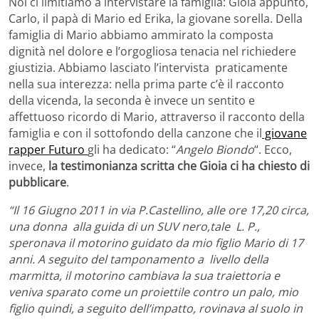
Noi ci limitiamo a intervistare la famiglia: Gioia appunto,
Carlo, il papà di Mario ed Erika, la giovane sorella. Della
famiglia di Mario abbiamo ammirato la composta
dignità nel dolore e l’orgogliosa tenacia nel richiedere
giustizia. Abbiamo lasciato l’intervista praticamente
nella sua interezza: nella prima parte c’è il racconto
della vicenda, la seconda è invece un sentito e
affettuoso ricordo di Mario, attraverso il racconto della
famiglia e con il sottofondo della canzone che il
giovane
rapper Futuro
gli ha dedicato: “
Angelo Biondo
“. Ecco,
invece,
la testimonianza scritta che Gioia ci ha chiesto di
pubblicare
.
“Il 16 Giugno 2011 in via P.Castellino, alle ore 17,20 circa,
una donna alla guida di un SUV nero,tale L. P.,
speronava il motorino guidato da mio figlio Mario di 17
anni. A seguito del tamponamento a livello della
marmitta, il motorino cambiava la sua traiettoria e
veniva sparato come un proiettile contro un palo, mio
figlio quindi, a seguito dell’impatto, rovinava al suolo in