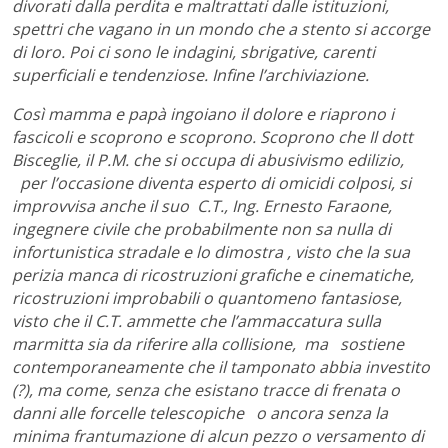
divorati dalla perdita e maltrattati dalle istituzioni,
spettri che vagano in un mondo che a stento si accorge
di loro. Poi ci sono le indagini, sbrigative, carenti
superficiali e tendenziose. Infine l’archiviazione.
Così mamma e papà ingoiano il dolore e riaprono i
fascicoli e scoprono e scoprono. Scoprono che Il dott
Bisceglie, il P.M. che si occupa di abusivismo edilizio,
per l’occasione diventa esperto di omicidi colposi, si
improvvisa anche il suo C.T., Ing. Ernesto Faraone,
ingegnere civile che probabilmente non sa nulla di
infortunistica stradale e lo dimostra , visto che la sua
perizia manca di ricostruzioni grafiche e cinematiche,
ricostruzioni improbabili o quantomeno fantasiose,
visto che il C.T. ammette che l’ammaccatura sulla
marmitta sia da riferire alla collisione, ma sostiene
contemporaneamente che il tamponato abbia investito
(?), ma come, senza che esistano tracce di frenata o
danni alle forcelle telescopiche o ancora senza la
minima frantumazione di alcun pezzo o versamento di