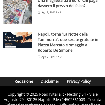
Una maglietta da 5 euro. Chi paga
davvero il prezzo del falso?
Ago 8, 2026 8:49
Napoli, torna “La Notte della
Tammorra”: due serate gratuite in
Piazza Mercato e omaggio a
Roberto De Simone
Ago 7, 2026 17:51
Redazione
Disclaimer
Privacy Policy
Copyright ©️ 2025 RoadTvItalia.it - Nexting Srl - Viale
Augusto 79 - 80125 Napoli - P.Iva 14502661003 - Testata
Telematica registrata presso il Tribunale di Napoli con