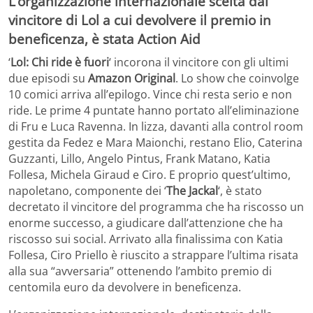
L’organizzazione internazionale scelta dal
vincitore di Lol a cui devolvere il premio in
beneficenza, è stata Action Aid
‘
Lol: Chi ride è fuori
‘ incorona il vincitore con gli ultimi
due episodi su
Amazon Original
. Lo show che coinvolge
10 comici arriva all’epilogo. Vince chi resta serio e non
ride. Le prime 4 puntate hanno portato all’eliminazione
di Fru e Luca Ravenna. In lizza, davanti alla control room
gestita da Fedez e Mara Maionchi, restano Elio, Caterina
Guzzanti, Lillo, Angelo Pintus, Frank Matano, Katia
Follesa, Michela Giraud e Ciro. E proprio quest’ultimo,
napoletano, componente dei ‘
The Jackal
‘, è stato
decretato il vincitore del programma che ha riscosso un
enorme successo, a giudicare dall’attenzione che ha
riscosso sui social. Arrivato alla finalissima con Katia
Follesa, Ciro Priello è riuscito a strappare l’ultima risata
alla sua “avversaria” ottenendo l’ambito premio di
centomila euro da devolvere in beneficenza.