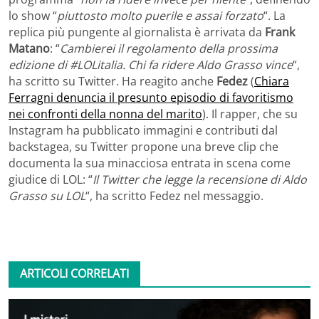
lo show “
piuttosto molto puerile e assai forzato
“. La
replica più pungente al giornalista è arrivata da
Frank
Matano
: “
Cambierei il regolamento della prossima
edizione di #LOLitalia. Chi fa ridere Aldo Grasso vince
“,
ha scritto su Twitter. Ha reagito anche
Fedez
(
Chiara
Ferragni denuncia il presunto episodio di favoritismo
nei confronti della nonna del marito
). Il rapper, che su
Instagram ha pubblicato immagini e contributi dal
backstagea, su Twitter propone una breve clip che
documenta la sua minacciosa entrata in scena come
giudice di LOL: “
Il Twitter che legge la recensione di Aldo
Grasso su LOL
“, ha scritto Fedez nel messaggio.
ARTICOLI CORRELATI