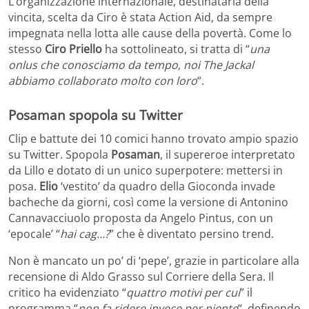
L’organizzazione internazionale, destinataria della
vincita, scelta da Ciro è stata Action Aid, da sempre
impegnata nella lotta alle cause della povertà. Come lo
stesso
Ciro Priello
ha sottolineato, si tratta di “
una
onlus che conosciamo da tempo, noi The Jackal
abbiamo collaborato molto con loro
“.
Posaman spopola su Twitter
Clip e battute dei 10 comici hanno trovato ampio spazio
su Twitter. Spopola
Posaman
, il supereroe interpretato
da Lillo e dotato di un unico superpotere: mettersi in
posa.
Elio
‘vestito’ da quadro della Gioconda invade
bacheche da giorni, così come la versione di Antonino
Cannavacciuolo proposta da Angelo Pintus, con un
‘epocale’ “
hai cag…?
” che è diventato persino trend.
Non è mancato un po’ di ‘pepe’, grazie in particolare alla
recensione di Aldo Grasso sul Corriere della Sera. Il
critico ha evidenziato “
quattro motivi per cui
” il
programma “
non fa ridere invece per niente
“, definendo