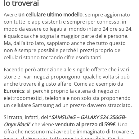
lo troverai
Avere
un cellulare ultimo modello
, sempre aggiornato
con tutte le app esistenti e sempre iper connesso, in
modo da essere collegati al mondo intero 24 ore su 24,
è qualcosa che sogna la maggior parte delle persone.
Ma, dall’altro lato, sappiamo anche che tutto questo
non è sempre possibile perché i prezzi proprio dei
cellulari stanno toccando cifre esorbitanti.
Facendo però attenzione alle singole offerte che i vari
store e i vari negozi propongono, qualche volta si può
anche trovare il giusto affare. Come ad esempio da
Euronics
: sì, perché proprio la catena di negozi di
elettrodomestici, telefonia e non solo sta proponendo
un cellulare Samsung ad un prezzo davvero stracciato.
Si tratta, infatti, del “
SAMSUNG – GALAXY S24 256GB-
Onyx Black
” che viene
venduto al prezzo di 599€
. Una
cifra che nessuno mai avrebbe immaginato di trovare e,
invece, da Euronics tutto questo è possibile. Cos’ha