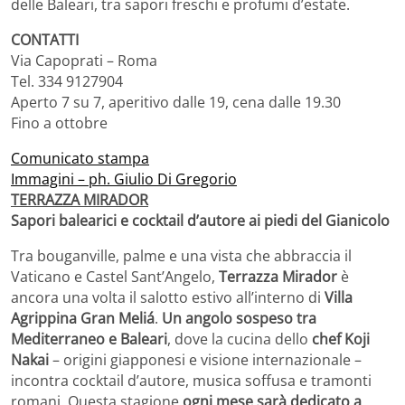
delle Baleari, tra sapori freschi e profumi d’estate.
CONTATTI
Via Capoprati – Roma
Tel. 334 9127904
Aperto 7 su 7, aperitivo dalle 19, cena dalle 19.30
Fino a ottobre
Comunicato stampa
Immagini – ph. Giulio Di Gregorio
TERRAZZA MIRADOR
Sapori balearici e cocktail d’autore ai piedi del Gianicolo
Tra bouganville, palme e una vista che abbraccia il
Vaticano e Castel Sant’Angelo,
Terrazza Mirador
è
ancora una volta il salotto estivo all’interno di
Villa
Agrippina Gran Meliá
.
Un angolo sospeso tra
Mediterraneo e Baleari
, dove la cucina dello
chef Koji
Nakai
– origini giapponesi e visione internazionale –
incontra cocktail d’autore, musica soffusa e tramonti
romani. Questa stagione
ogni mese sarà dedicato a