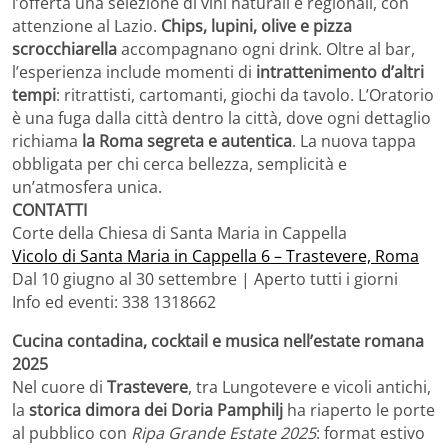
l’offerta una selezione di vini naturali e regionali, con
attenzione al Lazio.
Chips, lupini, olive e pizza
scrocchiarella
accompagnano ogni drink. Oltre al bar,
l’esperienza include momenti di
intrattenimento d’altri
tempi
: ritrattisti, cartomanti, giochi da tavolo. L’Oratorio
è una fuga dalla città dentro la città, dove ogni dettaglio
richiama
la Roma segreta e autentica
. La nuova tappa
obbligata per chi cerca bellezza, semplicità e
un’atmosfera unica.
CONTATTI
Corte della Chiesa di Santa Maria in Cappella
Vicolo di Santa Maria in Cappella 6 – Trastevere, Roma
Dal 10 giugno al 30 settembre | Aperto tutti i giorni
Info ed eventi: 338 1318662
Cucina contadina, cocktail e musica nell’estate romana
2025
Nel cuore di
Trastevere
, tra Lungotevere e vicoli antichi,
la
storica dimora dei Doria Pamphilj
ha riaperto le porte
al pubblico con
Ripa Grande Estate 2025
: format estivo