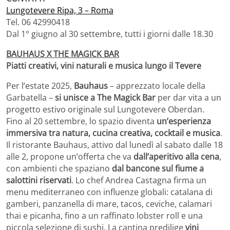
Lungotevere Ripa, 3 – Roma
Tel. 06 42990418
Dal 1° giugno al 30 settembre, tutti i giorni dalle 18.30
BAUHAUS X THE MAGICK BAR
Piatti creativi, vini naturali e musica lungo il Tevere
Per l’estate 2025,
Bauhaus
– apprezzato locale della
Garbatella –
si unisce a The Magick Bar
per dar vita a un
progetto estivo originale sul Lungotevere Oberdan.
Fino al 20 settembre, lo spazio diventa
un’esperienza
immersiva tra natura, cucina creativa, cocktail e musica
.
Il ristorante Bauhaus, attivo dal lunedì al sabato dalle 18
alle 2, propone un’offerta che va
dall’aperitivo alla cena
,
con ambienti che spaziano
dal bancone sul fiume a
salottini riservati
. Lo chef Andrea Castagna firma un
menu mediterraneo con influenze globali: catalana di
gamberi, panzanella di mare, tacos, ceviche, calamari
thai e picanha, fino a un raffinato lobster roll e una
piccola selezione di sushi. La cantina predilige
vini