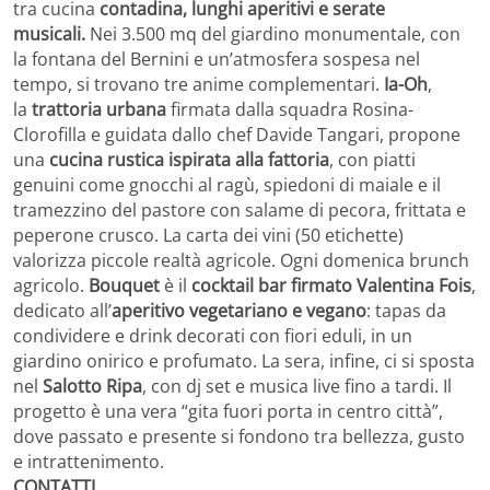
tra cucina
contadina, lunghi aperitivi e serate
musicali.
Nei 3.500 mq del giardino monumentale, con
la fontana del Bernini e un’atmosfera sospesa nel
tempo, si trovano tre anime complementari.
Ia-Oh
,
la
trattoria urbana
firmata dalla squadra Rosina-
Clorofilla e guidata dallo chef Davide Tangari, propone
una
cucina rustica ispirata alla fattoria
, con piatti
genuini come gnocchi al ragù, spiedoni di maiale e il
tramezzino del pastore con salame di pecora, frittata e
peperone crusco. La carta dei vini (50 etichette)
valorizza piccole realtà agricole. Ogni domenica brunch
agricolo.
Bouquet
è il
cocktail bar firmato Valentina Fois
,
dedicato all’
aperitivo vegetariano e vegano
: tapas da
condividere e drink decorati con fiori eduli, in un
giardino onirico e profumato. La sera, infine, ci si sposta
nel
Salotto Ripa
, con dj set e musica live fino a tardi. Il
progetto è una vera “gita fuori porta in centro città”,
dove passato e presente si fondono tra bellezza, gusto
e intrattenimento.
CONTATTI