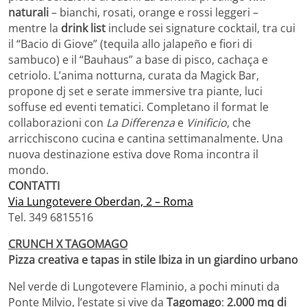
naturali
– bianchi, rosati, orange e rossi leggeri –
mentre la
drink list
include sei signature cocktail, tra cui
il “Bacio di Giove” (tequila allo jalapeño e fiori di
sambuco) e il “Bauhaus” a base di pisco, cachaça e
cetriolo. L’anima notturna, curata da Magick Bar,
propone dj set e serate immersive tra piante, luci
soffuse ed eventi tematici. Completano il format le
collaborazioni con
La Differenza
e
Vinificio
, che
arricchiscono cucina e cantina settimanalmente. Una
nuova destinazione estiva dove Roma incontra il
mondo.
CONTATTI
Via Lungotevere Oberdan, 2 – Roma
Tel. 349 6815516
CRUNCH X TAGOMAGO
Pizza creativa e tapas in stile Ibiza in un giardino urbano
Nel verde di Lungotevere Flaminio, a pochi minuti da
Ponte Milvio, l’estate si vive da
Tagomago
:
2.000 mq di