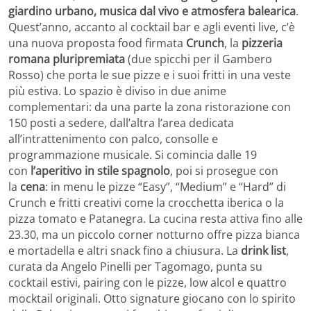
giardino urbano, musica dal vivo e atmosfera balearica
.
Quest’anno, accanto al cocktail bar e agli eventi live, c’è
una nuova proposta food firmata
Crunch
, la
pizzeria
romana pluripremiata
(due spicchi per il Gambero
Rosso) che porta le sue pizze e i suoi fritti in una veste
più estiva. Lo spazio è diviso in due anime
complementari: da una parte la zona ristorazione con
150 posti a sedere, dall’altra l’area dedicata
all’intrattenimento con palco, consolle e
programmazione musicale. Si comincia dalle 19
con
l’aperitivo in stile spagnolo
, poi si prosegue con
la
cena
: in menu le pizze “Easy”, “Medium” e “Hard” di
Crunch e fritti creativi come la crocchetta iberica o la
pizza tomato e Patanegra. La cucina resta attiva fino alle
23.30, ma un piccolo corner notturno offre pizza bianca
e mortadella e altri snack fino a chiusura. La
drink list
,
curata da Angelo Pinelli per Tagomago, punta su
cocktail estivi, pairing con le pizze, low alcol e quattro
mocktail originali. Otto signature giocano con lo spirito