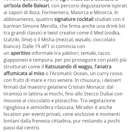
un’isola delle Baleari
, con percorsi degustazione ispirati
ai sapori di Ibiza, Formentera, Maiorca e Minorca. In
abbinamento, quattro
signature cocktail
studiati con il
barman Simone Merolla, che firma anche una drink list
tra grandi classici e twist creativi come il Med (vodka,
tzatziki, lime) o il Misha (mezcal, wasabi, cioccolato
bianco). Dalle 19 all’1 si comincia con
un
aperitivo
informale tra yakitori, temaki, tacos
giapponesi e tempura, per poi proseguire con piatti più
strutturati come il
Katsusando di wagyu
,
l’anatra
affumicata al miso
o l’Aromatic Ocean, un curry rosso
con frutti di mare e riso venere. In chiusura, i dessert
firmati dal maestro gelatiere Cristian Monaco: dal
tiramisù in lattina ai mochi, fino allo Stecco Dubai con
mousse al cioccolato e pistacchio. Tra vegetazione
rigogliosa e atmosfera rilassata, Mirador è anche
location per eventi privati, cene esclusive e momenti
lontani dalla frenesia cittadina, pur restando a pochi
passi dal centro.