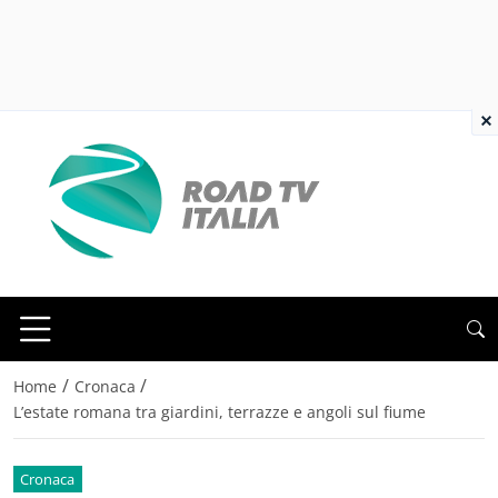
×
/
/
Home
Cronaca
L’estate romana tra giardini, terrazze e angoli sul fiume
Cronaca