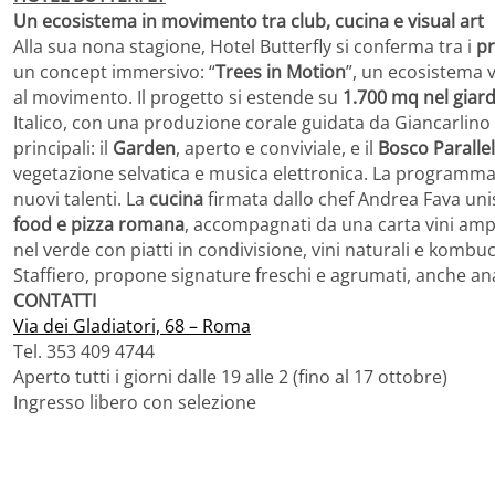
Un ecosistema in movimento tra club, cucina e visual art
Alla sua nona stagione, Hotel Butterfly si conferma tra i
pr
un concept immersivo: “
Trees in Motion
”, un ecosistema v
al movimento. Il progetto si estende su
1.700 mq nel giard
Italico, con una produzione corale guidata da Giancarlino 
principali: il
Garden
, aperto e conviviale, e il
Bosco Paralle
vegetazione selvatica e musica elettronica. La programm
nuovi talenti. La
cucina
firmata dallo chef Andrea Fava un
food e pizza romana
, accompagnati da una carta vini amp
nel verde con piatti in condivisione, vini naturali e kombuc
Staffiero, propone signature freschi e agrumati, anche ana
CONTATTI
Via dei Gladiatori, 68 – Roma
Tel. 353 409 4744
Aperto tutti i giorni dalle 19 alle 2 (fino al 17 ottobre)
Ingresso libero con selezione