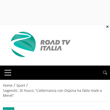
×
/
/
Home
Sport
‘Legends’, Di Fusco: “L’alternanza con Ospina ha fatto male a
Meret”