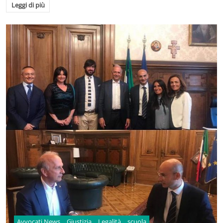
Leggi di più
Avvocati News
Giustizia
Legalità
scuola