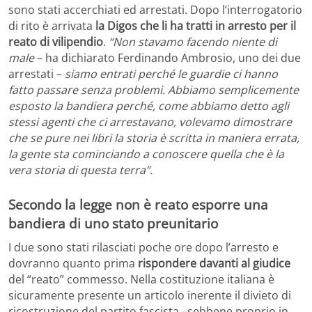
sono stati accerchiati ed arrestati. Dopo l’interrogatorio
di rito è arrivata
la Digos che li ha tratti in arresto per il
reato di vilipendio
.
“Non stavamo facendo niente di
male
– ha dichiarato Ferdinando Ambrosio, uno dei due
arrestati –
siamo entrati perché le guardie ci hanno
fatto passare senza problemi. Abbiamo semplicemente
esposto la bandiera perché, come abbiamo detto agli
stessi agenti che ci arrestavano, volevamo dimostrare
che se pure nei libri la storia è scritta in maniera errata,
la gente sta cominciando a conoscere quella che è la
vera storia di questa terra”.
Secondo la legge non è reato esporre una
bandiera di uno stato preunitario
I due sono stati rilasciati poche ore dopo l’arresto e
dovranno quanto prima
rispondere davanti al giudice
del “reato” commesso. Nella costituzione italiana è
sicuramente presente un articolo inerente il divieto di
ricostruzione del partito fascista –sebbene proprio in