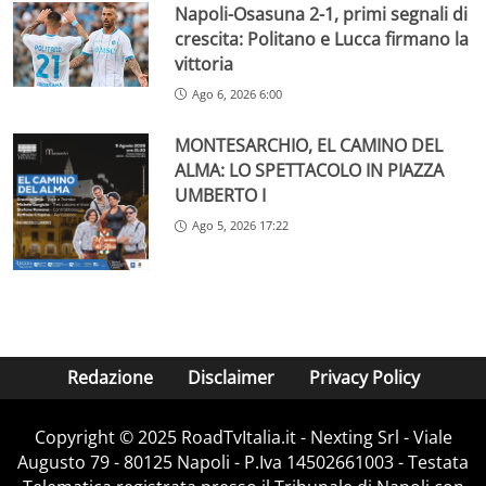
Napoli-Osasuna 2-1, primi segnali di
crescita: Politano e Lucca firmano la
vittoria
Ago 6, 2026 6:00
MONTESARCHIO, EL CAMINO DEL
ALMA: LO SPETTACOLO IN PIAZZA
UMBERTO I
Ago 5, 2026 17:22
Redazione
Disclaimer
Privacy Policy
Copyright ©️ 2025 RoadTvItalia.it - Nexting Srl - Viale
Augusto 79 - 80125 Napoli - P.Iva 14502661003 - Testata