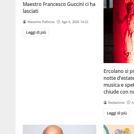
Maestro Francesco Guccini ci ha
lasciati
Massimo Pelliccia
Ago 6, 2026 14:22
Leggi di più
Ercolano si p
notte d’estat
musica e spet
chiude con n
Redazione
A
Leggi di più