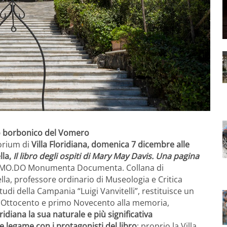
o borbonico del Vomero
torium di
Villa Floridiana, domenica 7 dicembre alle
lla,
Il libro degli ospiti di Mary May Davis. Una pagina
na «MO.DO Monumenta Documenta. Collana di
ella, professore ordinario di Museologia e Critica
tudi della Campania “Luigi Vanvitelli”, restituisce un
Ottocento e primo Novecento alla memoria,
ridiana la sua naturale e più significativa
te legame con i protagonisti del libro
: proprio la Villa,