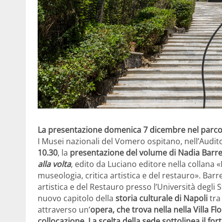
La presentazione domenica 7 dicembre nel parc
I Musei nazionali del Vomero ospitano, nell’Audi
10.30
, la
presentazione del volume di Nadia Barre
alla volta
, edito da Luciano editore nella colla
museologia, critica artistica e del restauro». Barr
artistica e del Restauro presso l’Università degli S
nuovo capitolo della
storia culturale di Napoli
tra
attraverso un’
opera, che trova nella nella Villa Flo
collocazione
.
La scelta della sede sottolinea il for