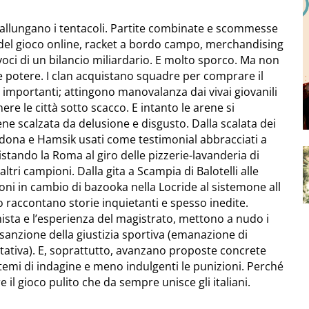
fie allungano i tentacoli. Partite combinate e scommesse
e del gioco online, racket a bordo campo, merchandising
voci di un bilancio miliardario. E molto sporco. Ma non
he potere. I clan acquistano squadre per comprare il
 importanti; attingono manovalanza dai vivai giovanili
e le città sotto scacco. E intanto le arene si
ene scalzata da delusione e disgusto. Dalla scalata dei
radona e Hamsik usati come testimonial abbracciati a
uistando la Roma al giro delle pizzerie-lavanderia di
altri campioni. Dalla gita a Scampia di Balotelli alle
oni in cambio di bazooka nella Locride al sistemone all
o raccontano storie inquietanti e spesso inedite.
nista e l’esperienza del magistrato, mettono a nudo i
di sanzione della giustizia sportiva (emanazione di
attativa). E, soprattutto, avanzano proposte concrete
 sistemi di indagine e meno indulgenti le punizioni. Perché
il gioco pulito che da sempre unisce gli italiani.