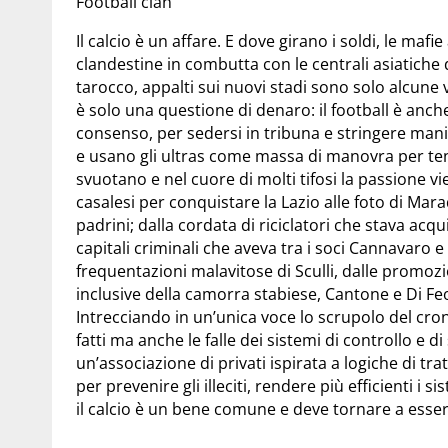
Football clan
Il calcio è un affare. E dove girano i soldi, le ma
clandestine in combutta con le centrali asiatich
tarocco, appalti sui nuovi stadi sono solo alcune 
è solo una questione di denaro: il football è anc
consenso, per sedersi in tribuna e stringere mani
e usano gli ultras come massa di manovra per tener
svuotano e nel cuore di molti tifosi la passione vi
casalesi per conquistare la Lazio alle foto di Ma
padrini; dalla cordata di riciclatori che stava acq
capitali criminali che aveva tra i soci Cannavaro e 
frequentazioni malavitose di Sculli, dalle promozi
inclusive della camorra stabiese, Cantone e Di Fe
Intrecciando in un’unica voce lo scrupolo del cro
fatti ma anche le falle dei sistemi di controllo e 
un’associazione di privati ispirata a logiche di tr
per prevenire gli illeciti, rendere più efficienti i
il calcio è un bene comune e deve tornare a essere 