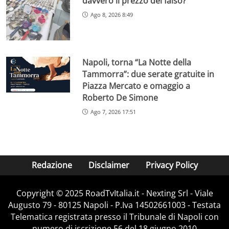
davvero il prezzo del falso?
Ago 8, 2026 8:49
Napoli, torna “La Notte della
Tammorra”: due serate gratuite in
Piazza Mercato e omaggio a
Roberto De Simone
Ago 7, 2026 17:51
Redazione
Disclaimer
Privacy Policy
Copyright ©️ 2025 RoadTvItalia.it - Nexting Srl - Viale
Augusto 79 - 80125 Napoli - P.Iva 14502661003 - Testata
Telematica registrata presso il Tribunale di Napoli con
numero di iscrizione 56 del 18 giugno 2010