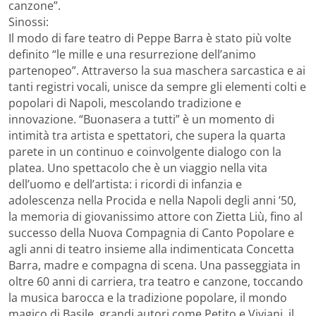
canzone”.
Sinossi:
Il modo di fare teatro di Peppe Barra è stato più volte
definito “le mille e una resurrezione dell’animo
partenopeo”. Attraverso la sua maschera sarcastica e ai
tanti registri vocali, unisce da sempre gli elementi colti e
popolari di Napoli, mescolando tradizione e
innovazione. “Buonasera a tutti” è un momento di
intimità tra artista e spettatori, che supera la quarta
parete in un continuo e coinvolgente dialogo con la
platea. Uno spettacolo che è un viaggio nella vita
dell’uomo e dell’artista: i ricordi di infanzia e
adolescenza nella Procida e nella Napoli degli anni ’50,
la memoria di giovanissimo attore con Zietta Liù, fino al
successo della Nuova Compagnia di Canto Popolare e
agli anni di teatro insieme alla indimenticata Concetta
Barra, madre e compagna di scena. Una passeggiata in
oltre 60 anni di carriera, tra teatro e canzone, toccando
la musica barocca e la tradizione popolare, il mondo
magico di Basile, grandi autori come Petito e Viviani, il