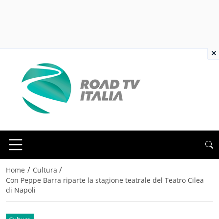
×
/
/
Home
Cultura
Con Peppe Barra riparte la stagione teatrale del Teatro Cilea
di Napoli