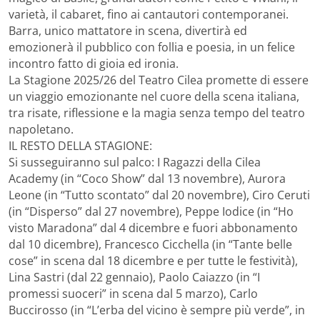
varietà, il cabaret, fino ai cantautori contemporanei.
Barra, unico mattatore in scena, divertirà ed
emozionerà il pubblico con follia e poesia, in un felice
incontro fatto di gioia ed ironia.
La Stagione 2025/26 del Teatro Cilea promette di essere
un viaggio emozionante nel cuore della scena italiana,
tra risate, riflessione e la magia senza tempo del teatro
napoletano.
IL RESTO DELLA STAGIONE:
Si susseguiranno sul palco: I Ragazzi della Cilea
Academy (in “Coco Show” dal 13 novembre), Aurora
Leone (in “Tutto scontato” dal 20 novembre), Ciro Ceruti
(in “Disperso” dal 27 novembre), Peppe Iodice (in “Ho
visto Maradona” dal 4 dicembre e fuori abbonamento
dal 10 dicembre), Francesco Cicchella (in “Tante belle
cose” in scena dal 18 dicembre e per tutte le festività),
Lina Sastri (dal 22 gennaio), Paolo Caiazzo (in “I
promessi suoceri” in scena dal 5 marzo), Carlo
Buccirosso (in “L’erba del vicino è sempre più verde”, in